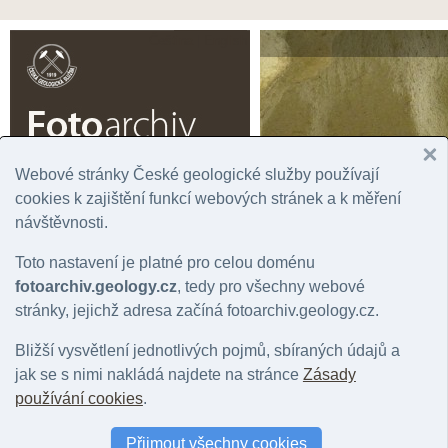
Čeština |
English
Webové stránky České geologické služby používají
cookies k zajištění funkcí webových stránek a k měření
Úvodní stránka
Prohlížení
Podrobné vyhledávání
Fotogaler
návštěvnosti.
Rok
Významná lokalita
Tém
Toto nastavení je platné pro celou doménu
Správní jednotka
Chronostratigrafie
Horn
Geografická oblast
Litostratigrafie
Mine
fotoarchiv.geology.cz
, tedy pro všechny webové
Stát
Regionální geologie
Hydr
stránky, jejichž adresa začíná fotoarchiv.geology.cz.
Mapový list
Bližší vysvětlení jednotlivých pojmů, sbíraných údajů a
jak se s nimi nakládá najdete na stránce
Zásady
Fotografie: geologický jev: evorzní hrnec
používání cookies
.
Počet fotografií: 0 |
Nastavit jako filtr záznamů
|
Zpět na přehled položek: 
Přijmout všechny cookies
Barva snímku
:
vše
|
barevný
|
černobílý