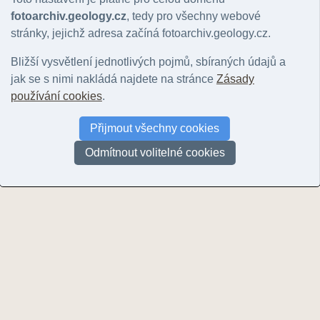
fotoarchiv.geology.cz
, tedy pro všechny webové
Školení, workshop, seminář
stránky, jejichž adresa začíná fotoarchiv.geology.cz.
GECON - Letní škola v Geoparku UNESCO Łuk Mużakowa, Polsko
(
Bližší vysvětlení jednotlivých pojmů, sbíraných údajů a
GECON - Studijní cesta projektu do Geoparku UNESCO Łuk Mużako
jak se s nimi nakládá najdete na stránce
Zásady
GECON - Workshop Geopark a fascinace neživou přírodou v Lubáni
používání cookies
.
GISDAY Liberec 2009
(10)
Přijmout všechny cookies
GISDAY Liberec 2010
(6)
Seminář ČGS - Geologické mapování 1:25000 CHKO Žďárské vrchy
Odmítnout volitelné cookies
Workshop Geologické ukládání CO2 v ČR - utopie nebo výzva pro 