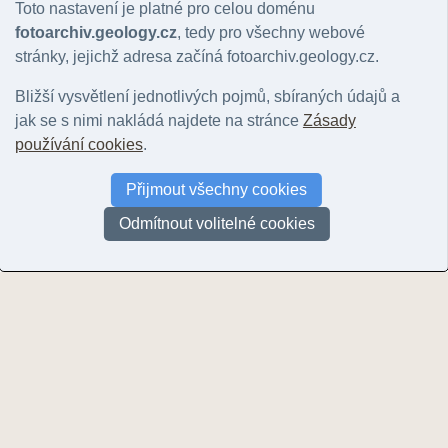
Toto nastavení je platné pro celou doménu
P
fotoarchiv.geology.cz
, tedy pro všechny webové
stránky, jejichž adresa začíná fotoarchiv.geology.cz.
Pecina, Vratislav
(1)
Peterová, Pavla
(16)
Bližší vysvětlení jednotlivých pojmů, sbíraných údajů a
Pokorný, Richard
(2)
jak se s nimi nakládá najdete na stránce
Zásady
Polechová, Marika
(13)
používání cookies
.
Poňavič, Michal
(2)
Přijmout všechny cookies
Pořádek, Přemysl
(4)
Poul, Ivan
(37)
Odmítnout volitelné cookies
Přechová, Eva
(2)