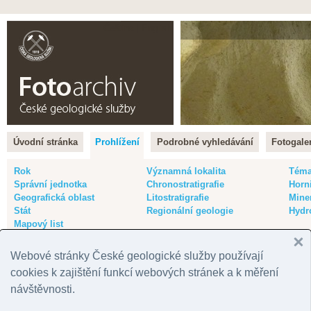
Čeština |
English
Úvodní stránka
Prohlížení
Podrobné vyhledávání
Fotogaler
Rok
Významná lokalita
Tém
Správní jednotka
Chronostratigrafie
Horn
Geografická oblast
Litostratigrafie
Mine
Stát
Regionální geologie
Hydr
Mapový list
Webové stránky České geologické služby používají
Přehled fotografií podle: Vkladatel
cookies k zajištění funkcí webových stránek a k měření
návštěvnosti.
A
|
B
|
C
|
Č
|
D
|
F
|
G
|
H
|
J
|
K
|
L
|
M
|
N
|
O
| P |
R
|
S
|
Š
|
T
|
V
|
W
|
Ž