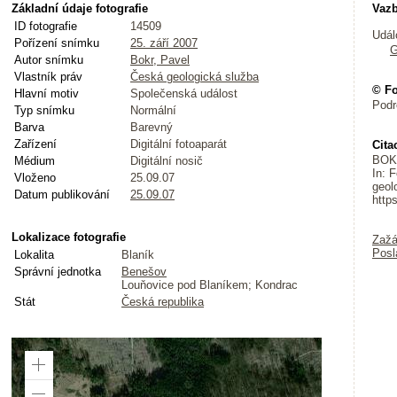
Základní údaje fotografie
Vazb
ID fotografie
14509
Udál
Pořízení snímku
25. září 2007
G
Autor snímku
Bokr, Pavel
Vlastník práv
Česká geologická služba
© Fo
Hlavní motiv
Společenská událost
Podr
Typ snímku
Normální
Barva
Barevný
Zařízení
Digitální fotoaparát
Cita
BOKR
Médium
Digitální nosič
In: 
Vloženo
25.09.07
geol
Datum publikování
25.09.07
http
Lokalizace fotografie
Zažá
Posl
Lokalita
Blaník
Správní jednotka
Benešov
Louňovice pod Blaníkem; Kondrac
Stát
Česká republika
Zoom
In