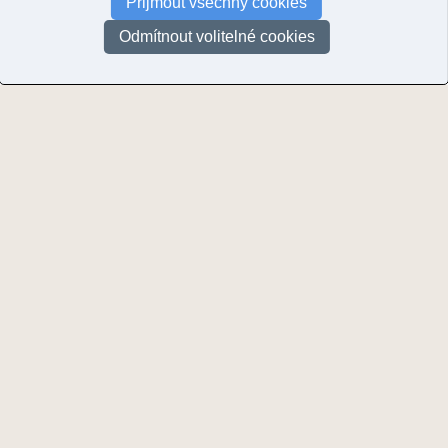
Přijmout všechny cookies
UPOZORNĚNÍ: Nejsou zobrazeny všechny fotografie v okolí! U většiny (zejm
nemohou být zobrazeny. Další fotografie můžete najít například prohlížení
Odmítnout volitelné cookies