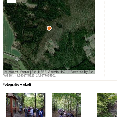
Zoom
Out
Microsoft, Vantor | Esri, HERE, Garmin, iPC
Powered by
Esri
WGS84:
49.6401745123
,
14.8677075501
Fotografie v okolí