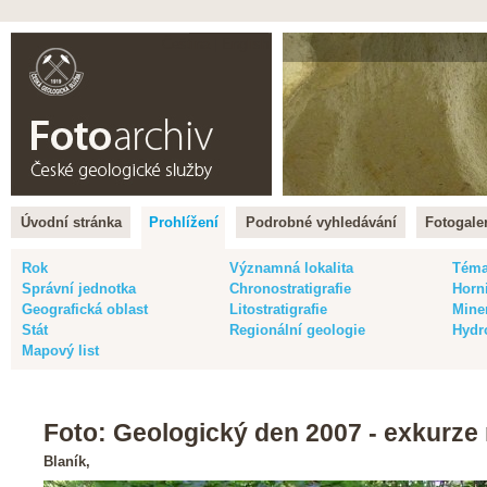
Čeština |
English
Úvodní stránka
Prohlížení
Podrobné vyhledávání
Fotogaler
Rok
Významná lokalita
Tém
Správní jednotka
Chronostratigrafie
Horn
Geografická oblast
Litostratigrafie
Mine
Stát
Regionální geologie
Hydr
Mapový list
Foto: Geologický den 2007 - exkurze 
Blaník,