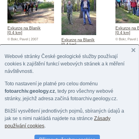
Exkurze na Blaník
Exkurze na B
[0.4 km]
[0.4 km]
© Bokr, Pavel | 2007
© Bokr, Pavel |
Exkurze na Blaník
[0.4 km]
© Bokr, Pavel | 2007
Webové stránky České geologické služby používají
cookies k zajištění funkcí webových stránek a k měření
návštěvnosti.
Toto nastavení je platné pro celou doménu
fotoarchiv.geology.cz
, tedy pro všechny webové
stránky, jejichž adresa začíná fotoarchiv.geology.cz.
Velký Blaník [1 km]
Velký Blaník [1 km]
mrazové sru
Bližší vysvětlení jednotlivých pojmů, sbíraných údajů a
© Bokr, Pavel | 2007
© Čáp, Pavel | 2007
© Čáp, Pavel |
jak se s nimi nakládá najdete na stránce
Zásady
používání cookies
.
Vyhledat další f