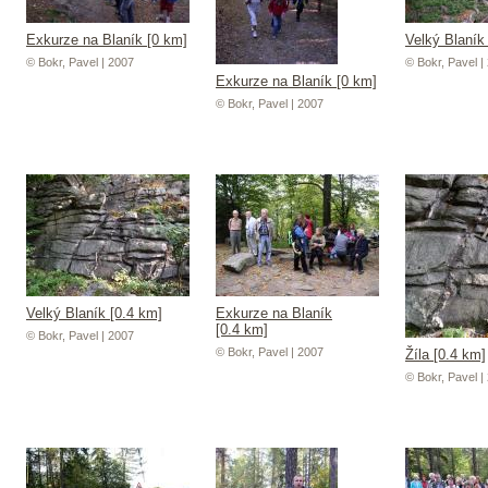
Exkurze na Blaník [0 km]
Velký Blaník
© Bokr, Pavel | 2007
© Bokr, Pavel |
Exkurze na Blaník [0 km]
© Bokr, Pavel | 2007
Velký Blaník [0.4 km]
Exkurze na Blaník
[0.4 km]
© Bokr, Pavel | 2007
© Bokr, Pavel | 2007
Žíla [0.4 km]
© Bokr, Pavel |