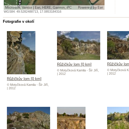
Microsoft, Vantor | Esri, HERE, Garmin, iPC
Powered by
Esri
WGS84:
49.5282488713
,
17.0853184316
Fotografie v okolí
Růžičkův lom
Růžičkův lom [0 km]
© Motyčková Kam
© Motyčková Kamila - Šír Jiří,
| 2012
| 2012
Růžičkův lom [0 km]
© Motyčková Kamila - Šír Jiří,
| 2012