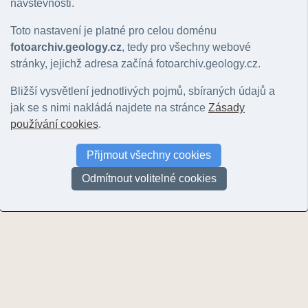
návštěvnosti.
Toto nastavení je platné pro celou doménu
fotoarchiv.geology.cz
, tedy pro všechny webové
Velký Kosíř [2.8 km]
stránky, jejichž adresa začíná fotoarchiv.geology.cz.
© Lehotský, Tomáš | 2013
Velký Kosíř [2.8 km]
Slatinice - l
Bližší vysvětlení jednotlivých pojmů, sbíraných údajů a
© Lehotský, Tomáš | 2013
© Lehotský, To
jak se s nimi nakládá najdete na stránce
Zásady
používání cookies
.
Vyhledat další f
Přijmout všechny cookies
UPOZORNĚNÍ: Nejsou zobrazeny všechny fotografie v okolí! U většiny (zejm
nemohou být zobrazeny. Další fotografie můžete najít například prohlížení
Odmítnout volitelné cookies