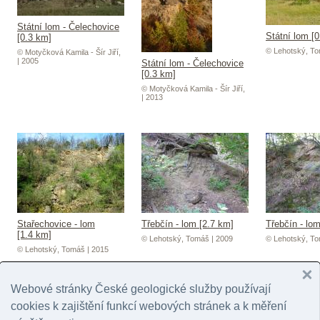
Státní lom - Čelechovice
Státní lom [
[0.3 km]
© Lehotský, To
© Motyčková Kamila - Šír Jiří,
| 2005
Státní lom - Čelechovice
[0.3 km]
© Motyčková Kamila - Šír Jiří,
| 2013
Stařechovice - lom
Třebčín - lom [2.7 km]
Třebčín - lo
[1.4 km]
© Lehotský, Tomáš | 2009
© Lehotský, To
© Lehotský, Tomáš | 2015
Webové stránky České geologické služby používají
cookies k zajištění funkcí webových stránek a k měření