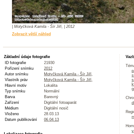
| Motyčková Kamila - Šír Jiří, | 2012
Zobrazit větší náhled
Základní údaje fotografie
Vazb
ID fotografie
21930
Tém
Pořízení snímku
2012
p
Autor snímku
Motyčková Kamila - Šír Jiří,
s
Vlastník práv
Motyčková Kamila - Šír Jiří,
s
k
Hlavní motiv
Lokalita
g
Typ snímku
Normální
Barva
Barevný
Chro
Zařízení
Digitální fotoaparát
d
Médium
Digitální nosič
Regi
Vloženo
28.03.13
m
Datum publikování
06.04.13
Horn
v
Lokalizace fotografie