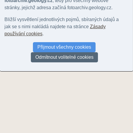
fotoarchiv.geology.cz
, tedy pro všechny webové
stránky, jejichž adresa začíná fotoarchiv.geology.cz.
Boháňky - Skály [0 km]
Bližší vysvětlení jednotlivých pojmů, sbíraných údajů a
© Dudíková, Barbora | 2013
jak se s nimi nakládá najdete na stránce
Zásady
používání cookies
.
Vyhledat další f
Přijmout všechny cookies
UPOZORNĚNÍ: Nejsou zobrazeny všechny fotografie v okolí! U většiny (zejm
nemohou být zobrazeny. Další fotografie můžete najít například prohlížení
Odmítnout volitelné cookies