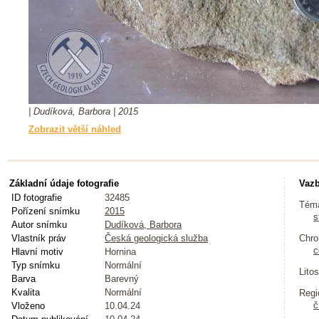
| Dudíková, Barbora | 2015
Zobrazit větší náhled
Základní údaje fotografie
Vazb
ID fotografie
32485
Tém
Pořízení snímku
2015
s
Autor snímku
Dudíková, Barbora
Vlastník práv
Česká geologická služba
Chro
c
Hlavní motiv
Hornina
Typ snímku
Normální
Litos
Barva
Barevný
Kvalita
Normální
Regi
č
Vloženo
10.04.24