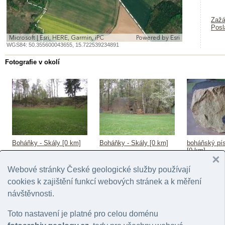
Zažá
Posl
Microsoft | Esri, HERE, Garmin, iPC
Powered by
Esri
WGS84:
50.355600043655
,
15.722539234891
Fotografie v okolí
Boháňky - Skály [0 km]
Boháňky - Skály [0 km]
boháňský pí
[0 km]
© Dudíková, Barbora | 2013
© Dudíková, Barbora | 2013
© Dudíková, Ba
Webové stránky České geologické služby používají
cookies k zajištění funkcí webových stránek a k měření
návštěvnosti.
Toto nastavení je platné pro celou doménu