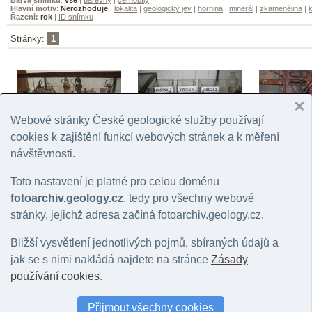
Hlavní motiv
:
Nerozhoduje
|
lokalita
|
geologický jev
|
hornina
|
minerál
|
zkamenělina
|
k
Řazení:
rok
|
ID snímku
Stránky:
1
Webové stránky České geologické služby používají
cookies k zajištění funkcí webových stránek a k měření
návštěvnosti.
Důl Mayrau
Důl Mayrau
Důl Mayrau
© Vajskebrová, Markéta | 2017
© Vajskebrová, Markéta | 2017
© Vajskebrová,
Toto nastavení je platné pro celou doménu
fotoarchiv.geology.cz
, tedy pro všechny webové
stránky, jejichž adresa začíná fotoarchiv.geology.cz.
Bližší vysvětlení jednotlivých pojmů, sbíraných údajů a
jak se s nimi nakládá najdete na stránce
Zásady
používání cookies
.
Důl Mayrau
Důl Mayrau
Přijmout všechny cookies
© Vajskebrová, Markéta | 2017
© Vajskebrová, Markéta | 2017