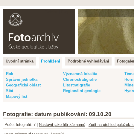
Čeština |
English
Úvodní stránka
Prohlížení
Podrobné vyhledávání
Fotogaler
Rok
Významná lokalita
Tém
Správní jednotka
Chronostratigrafie
Horn
Geografická oblast
Litostratigrafie
Mine
Stát
Regionální geologie
Hydr
Mapový list
Fotografie: datum publikování: 09.10.20
Počet fotografií: 7 |
Nastavit jako filtr záznamů
|
Zpět na přehled položek: 
Barva snímku
:
vše
|
barevný
|
černobílý