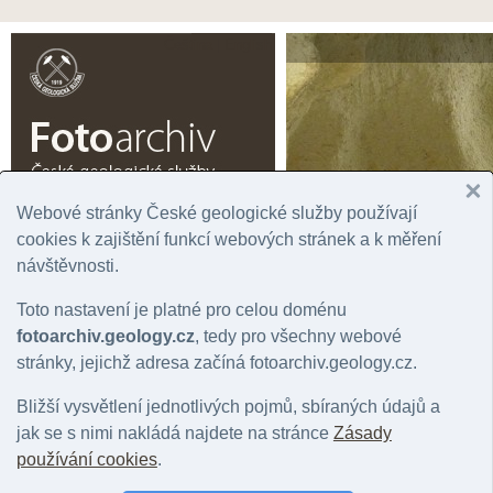
Čeština |
English
Webové stránky České geologické služby používají
Úvodní stránka
Prohlížení
Podrobné vyhledávání
Fotogaler
cookies k zajištění funkcí webových stránek a k měření
návštěvnosti.
Rok
Významná lokalita
Tém
Správní jednotka
Chronostratigrafie
Horn
Toto nastavení je platné pro celou doménu
Geografická oblast
Litostratigrafie
Mine
Stát
Regionální geologie
Hydr
fotoarchiv.geology.cz
, tedy pro všechny webové
Mapový list
stránky, jejichž adresa začíná fotoarchiv.geology.cz.
Bližší vysvětlení jednotlivých pojmů, sbíraných údajů a
Přehled fotografií podle: Vkladatel
jak se s nimi nakládá najdete na stránce
Zásady
používání cookies
.
A |
B
|
C
|
Č
|
D
|
F
|
G
|
H
|
J
|
K
|
L
|
M
|
N
|
O
|
P
|
R
|
S
|
Š
|
T
|
V
|
W
|
Ž