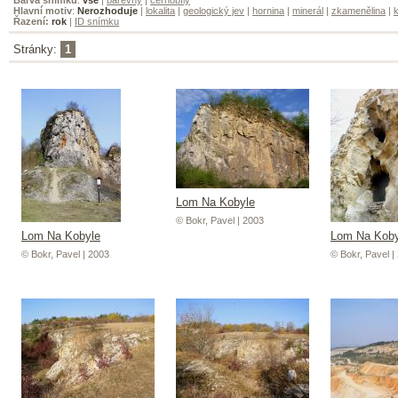
Hlavní motiv
:
Nerozhoduje
|
lokalita
|
geologický jev
|
hornina
|
minerál
|
zkamenělina
|
k
Řazení:
rok
|
ID snímku
Stránky:
1
Lom Na Kobyle
© Bokr, Pavel | 2003
Lom Na Kobyle
Lom Na Koby
© Bokr, Pavel | 2003
© Bokr, Pavel |