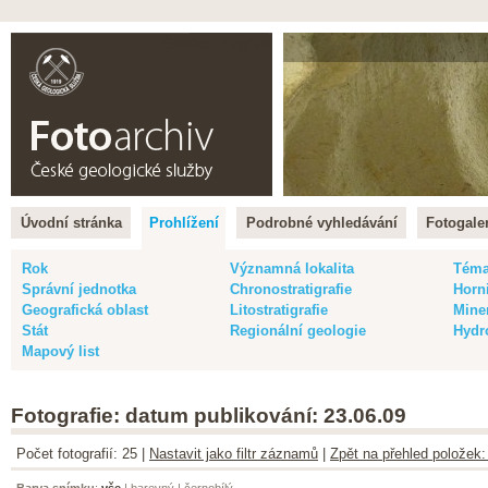
Čeština |
English
Úvodní stránka
Prohlížení
Podrobné vyhledávání
Fotogaler
Rok
Významná lokalita
Tém
Správní jednotka
Chronostratigrafie
Horn
Geografická oblast
Litostratigrafie
Mine
Stát
Regionální geologie
Hydr
Mapový list
Fotografie: datum publikování: 23.06.09
Počet fotografií: 25 |
Nastavit jako filtr záznamů
|
Zpět na přehled položek:
Barva snímku
:
vše
|
barevný
|
černobílý