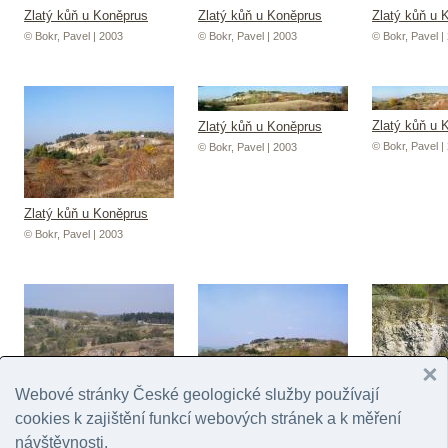
Zlatý kůň u Koněprus
Zlatý kůň u Koněprus
Zlatý kůň u 
© Bokr, Pavel | 2003
© Bokr, Pavel | 2003
© Bokr, Pavel |
Zlatý kůň u 
Zlatý kůň u Koněprus
© Bokr, Pavel |
© Bokr, Pavel | 2003
Zlatý kůň u Koněprus
© Bokr, Pavel | 2003
Webové stránky České geologické služby používají
Zlatý kůň u Koněprus
Zlatý kůň u Koněprus
Lom Na Koby
cookies k zajištění funkcí webových stránek a k měření
© Bokr, Pavel | 2003
© Bokr, Pavel | 2003
© Bokr, Pavel |
návštěvnosti.