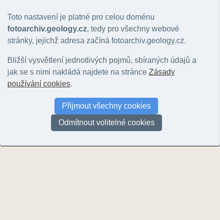
Toto nastavení je platné pro celou doménu
fotoarchiv.geology.cz
, tedy pro všechny webové
stránky, jejichž adresa začíná fotoarchiv.geology.cz.
Bližší vysvětlení jednotlivých pojmů, sbíraných údajů a
jak se s nimi nakládá najdete na stránce
Zásady
Lom Na Kobyle
Lom Na Kobyle
Zlatý kůň u 
používání cookies
.
© Bokr, Pavel | 2003
© Bokr, Pavel | 2003
© Bokr, Pavel |
Přijmout všechny cookies
Odmítnout volitelné cookies
Stránky:
1