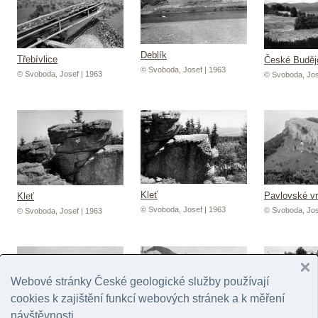
Deblík
Třebívlice
České Buděj
© Svoboda, Josef | 1963
© Svoboda, Josef | 1963
© Svoboda, Jos
Kleť
Pavlovské v
Kleť
© Svoboda, Josef | 1963
© Svoboda, Jos
© Svoboda, Josef | 1963
Webové stránky České geologické služby používají
cookies k zajištění funkcí webových stránek a k měření
návštěvnosti.