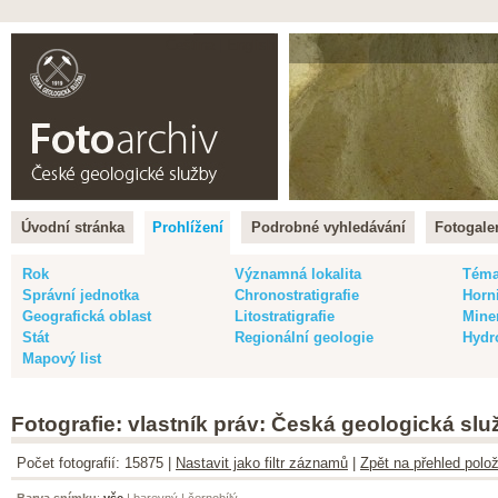
Čeština |
English
Úvodní stránka
Prohlížení
Podrobné vyhledávání
Fotogaler
Rok
Významná lokalita
Tém
Správní jednotka
Chronostratigrafie
Horn
Geografická oblast
Litostratigrafie
Mine
Stát
Regionální geologie
Hydr
Mapový list
Fotografie: vlastník práv: Česká geologická slu
Počet fotografií: 15875 |
Nastavit jako filtr záznamů
|
Zpět na přehled polož
Barva snímku
:
vše
|
barevný
|
černobílý