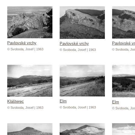
Pavlovské vrchy
Pavlovské v
Pavlovské vrchy
© Svoboda, Josef | 1963
© Svoboda, Jos
© Svoboda, Josef | 1963
Elm
Klášterec
Elm
© Svoboda, Josef | 1963
© Svoboda, Josef | 1963
© Svoboda, Jos