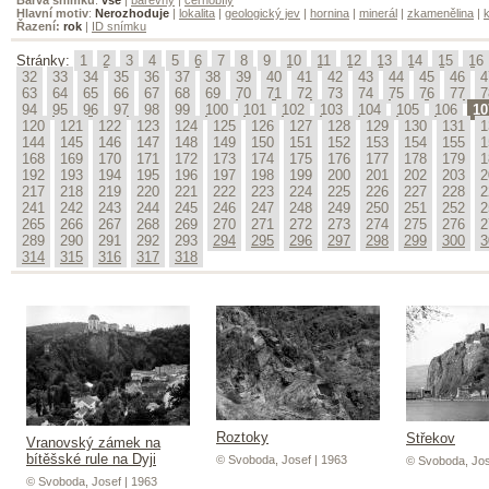
Hlavní motiv
:
Nerozhoduje
|
lokalita
|
geologický jev
|
hornina
|
minerál
|
zkamenělina
|
k
Řazení:
rok
|
ID snímku
Stránky:
1
2
3
4
5
6
7
8
9
10
11
12
13
14
15
16
32
33
34
35
36
37
38
39
40
41
42
43
44
45
46
4
63
64
65
66
67
68
69
70
71
72
73
74
75
76
77
7
94
95
96
97
98
99
100
101
102
103
104
105
106
10
120
121
122
123
124
125
126
127
128
129
130
131
1
144
145
146
147
148
149
150
151
152
153
154
155
1
168
169
170
171
172
173
174
175
176
177
178
179
1
192
193
194
195
196
197
198
199
200
201
202
203
2
217
218
219
220
221
222
223
224
225
226
227
228
2
241
242
243
244
245
246
247
248
249
250
251
252
2
265
266
267
268
269
270
271
272
273
274
275
276
2
289
290
291
292
293
294
295
296
297
298
299
300
3
314
315
316
317
318
Roztoky
Střekov
Vranovský zámek na
bítěšské rule na Dyji
© Svoboda, Josef | 1963
© Svoboda, Jos
© Svoboda, Josef | 1963