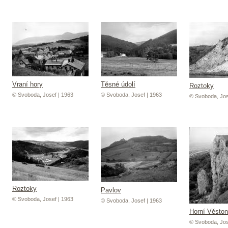
Vraní hory
Těsné údolí
Roztoky
© Svoboda, Josef | 1963
© Svoboda, Josef | 1963
© Svoboda, Jos
Roztoky
Pavlov
© Svoboda, Josef | 1963
© Svoboda, Josef | 1963
Horní Věston
© Svoboda, Jos