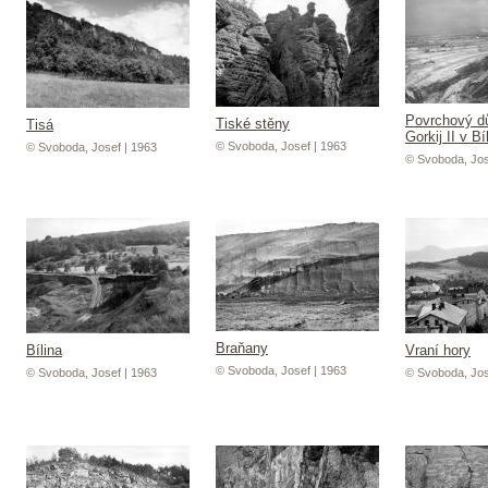
Povrchový d
Tiské stěny
Tisá
Gorkij II v Bí
© Svoboda, Josef | 1963
© Svoboda, Josef | 1963
© Svoboda, Jos
Braňany
Bílina
Vraní hory
© Svoboda, Josef | 1963
© Svoboda, Josef | 1963
© Svoboda, Jos