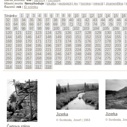
Hlavní motiv
:
Nerozhoduje
|
lokalita
|
geologický jev
|
hornina
|
minerál
|
zkamenělina
|
k
Řazení:
rok
|
ID snímku
Stránky:
1
2
3
4
5
6
7
8
9
10
11
12
13
14
15
16
32
33
34
35
36
37
38
39
40
41
42
43
44
45
46
4
63
64
65
66
67
68
69
70
71
72
73
74
75
76
77
7
94
95
96
97
98
99
100
101
102
103
104
105
106
10
120
121
122
123
124
125
126
127
128
129
130
131
1
144
145
146
147
148
149
150
151
152
153
154
155
1
168
169
170
171
172
173
174
175
176
177
178
179
1
192
193
194
195
196
197
198
199
200
201
202
203
2
217
218
219
220
221
222
223
224
225
226
227
228
2
241
242
243
244
245
246
247
248
249
250
251
252
2
265
266
267
268
269
270
271
272
273
274
275
276
2
289
290
291
292
293
294
295
296
297
298
299
300
3
314
315
316
317
318
Jizerka
Jizerka
© Svoboda, Jos
© Svoboda, Josef | 1963
Čertova stěna