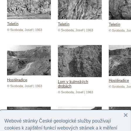
Teletín
Teletín
Teletín
© Svoboda, Josef | 1963
© Svoboda, Josef | 1963
© Svoboda, Jos
Hostěradice
Hostěradice
Lom v kulmských
drobách
© Svoboda, Josef | 1963
© Svoboda, Jos
© Svoboda, Josef | 1963
Webové stránky České geologické služby používají
cookies k zajištění funkcí webových stránek a k měření