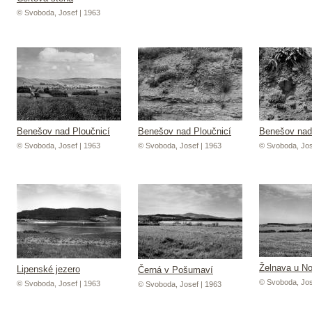
© Svoboda, Josef | 1963
Benešov nad Ploučnicí
Benešov nad Ploučnicí
Benešov nad
© Svoboda, Josef | 1963
© Svoboda, Josef | 1963
© Svoboda, Jos
Želnava u N
Lipenské jezero
Černá v Pošumaví
© Svoboda, Jos
© Svoboda, Josef | 1963
© Svoboda, Josef | 1963