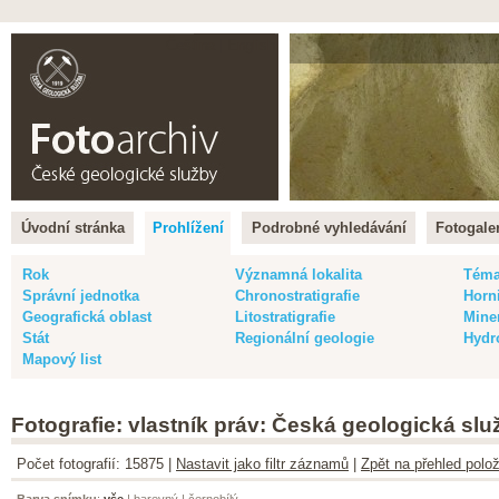
Čeština |
English
Úvodní stránka
Prohlížení
Podrobné vyhledávání
Fotogaler
Rok
Významná lokalita
Tém
Správní jednotka
Chronostratigrafie
Horn
Geografická oblast
Litostratigrafie
Mine
Stát
Regionální geologie
Hydr
Mapový list
Fotografie: vlastník práv: Česká geologická slu
Počet fotografií: 15875 |
Nastavit jako filtr záznamů
|
Zpět na přehled polož
Barva snímku
:
vše
|
barevný
|
černobílý