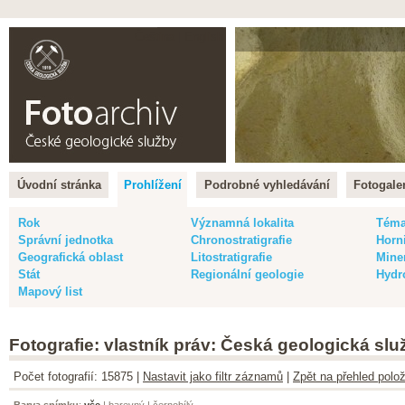
Čeština |
English
Úvodní stránka
Prohlížení
Podrobné vyhledávání
Fotogaler
Rok
Významná lokalita
Tém
Správní jednotka
Chronostratigrafie
Horn
Geografická oblast
Litostratigrafie
Mine
Stát
Regionální geologie
Hydr
Mapový list
Fotografie: vlastník práv: Česká geologická slu
Počet fotografií: 15875 |
Nastavit jako filtr záznamů
|
Zpět na přehled polož
Barva snímku
:
vše
|
barevný
|
černobílý