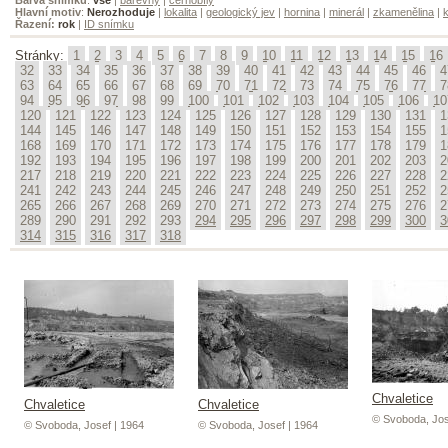
Hlavní motiv
:
Nerozhoduje
|
lokalita
|
geologický jev
|
hornina
|
minerál
|
zkamenělina
|
k
Řazení:
rok
|
ID snímku
Stránky:
1
2
3
4
5
6
7
8
9
10
11
12
13
14
15
16
32
33
34
35
36
37
38
39
40
41
42
43
44
45
46
4
63
64
65
66
67
68
69
70
71
72
73
74
75
76
77
7
94
95
96
97
98
99
100
101
102
103
104
105
106
10
120
121
122
123
124
125
126
127
128
129
130
131
1
144
145
146
147
148
149
150
151
152
153
154
155
1
168
169
170
171
172
173
174
175
176
177
178
179
1
192
193
194
195
196
197
198
199
200
201
202
203
2
217
218
219
220
221
222
223
224
225
226
227
228
2
241
242
243
244
245
246
247
248
249
250
251
252
2
265
266
267
268
269
270
271
272
273
274
275
276
2
289
290
291
292
293
294
295
296
297
298
299
300
3
314
315
316
317
318
Chvaletice
Chvaletice
Chvaletice
© Svoboda, Jos
© Svoboda, Josef | 1964
© Svoboda, Josef | 1964