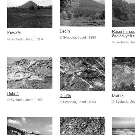
Děčín
Recentní se
Kravaře
čedičových t
© Svoboda, Josef | 1964
© Svoboda, Josef | 1964
© Svoboda, Jos
Dobříš
Bráník
Dobříš
© Svoboda, Josef | 1964
© Svoboda, Jos
© Svoboda, Josef | 1964