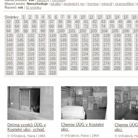
Hlavní motiv
:
Nerozhoduje
|
lokalita
|
geologický jev
|
hornina
|
minerál
|
zkamenělina
|
k
Řazení:
rok
|
ID snímku
Stránky:
1
2
3
4
5
6
7
8
9
10
11
12
13
14
15
16
32
33
34
35
36
37
38
39
40
41
42
43
44
45
46
4
63
64
65
66
67
68
69
70
71
72
73
74
75
76
77
7
94
95
96
97
98
99
100
101
102
103
104
105
106
10
120
121
122
123
124
125
126
127
128
129
130
131
1
144
145
146
147
148
149
150
151
152
153
154
155
1
168
169
170
171
172
173
174
175
176
177
178
179
1
192
193
194
195
196
197
198
199
200
201
202
203
2
217
218
219
220
221
222
223
224
225
226
227
228
2
241
242
243
244
245
246
247
248
249
250
251
252
2
265
266
267
268
269
270
271
272
273
274
275
276
2
289
290
291
292
293
294
295
296
297
298
299
300
3
314
315
316
317
318
Chemie ÚÚG v Kostelní
Drtírna vzorků ÚÚG v
Chemie ÚÚG 
ulici.
Kostelní ulici, vchod.
ulici.
© Vršťalová, Hana | 1964
© Vršťalová, Hana | 1964
© Vršťalová, H