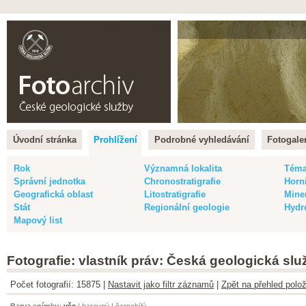
Čeština |
English
Úvodní stránka
Prohlížení
Podrobné vyhledávání
Fotogaler
Rok
Významná lokalita
Tém
Správní jednotka
Chronostratigrafie
Horn
Geografická oblast
Litostratigrafie
Mine
Stát
Regionální geologie
Hydr
Mapový list
Fotografie: vlastník práv: Česká geologická slu
Počet fotografií: 15875 |
Nastavit jako filtr záznamů
|
Zpět na přehled polož
Barva snímku
:
vše
|
barevný
|
černobílý