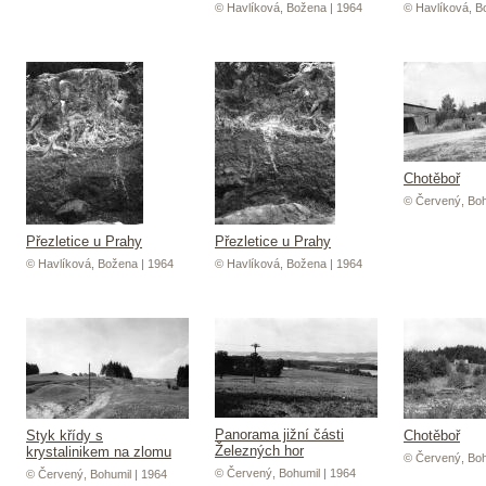
© Havlíková, Božena | 1964
© Havlíková, B
Chotěboř
© Červený, Boh
Přezletice u Prahy
Přezletice u Prahy
© Havlíková, Božena | 1964
© Havlíková, Božena | 1964
Panorama jižní části
Styk křídy s
Chotěboř
Železných hor
krystalinikem na zlomu
© Červený, Boh
© Červený, Bohumil | 1964
© Červený, Bohumil | 1964