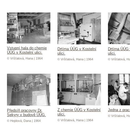
Vstupní hala do chemie
Drtírna ÚÚG v Kostelní
Drtírna ÚÚG 
ÚÚG v Kostelní ulici.
ulici.
ulici.
© Vršťalová, Hana | 1964
© Vršťalová, Hana | 1964
© Vršťalová, H
Z chemie ÚÚG v Kostelní
Jedna z pra
Předsíň pracovny Dr.
ulici.
Sekyry v budově ÚÚG.
© Vršťalová, H
© Vršťalová, Hana | 1964
© Hejdová, Dana | 1964