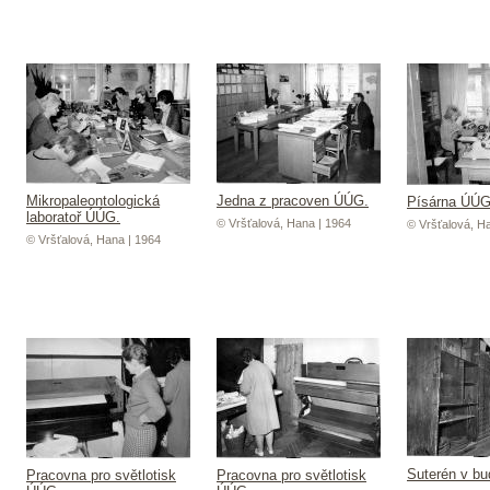
Mikropaleontologická
Jedna z pracoven ÚÚG.
Písárna ÚÚ
laboratoř ÚÚG.
© Vršťalová, Hana | 1964
© Vršťalová, H
© Vršťalová, Hana | 1964
Suterén v b
Pracovna pro světlotisk
Pracovna pro světlotisk