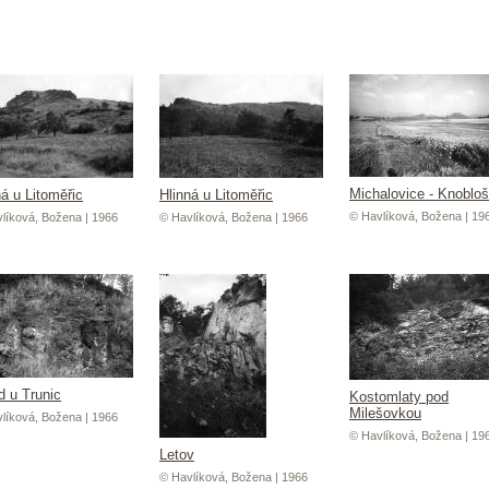
Michalovice - Knoblo
ná u Litoměřic
Hlinná u Litoměřic
© Havlíková, Božena | 19
líková, Božena | 1966
© Havlíková, Božena | 1966
d u Trunic
Kostomlaty pod
Milešovkou
líková, Božena | 1966
© Havlíková, Božena | 19
Letov
© Havlíková, Božena | 1966