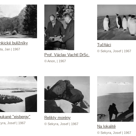
nkické buližníky
Tučňáci
ta, Jan | 1967
© Sekyra, Josef | 1967
Prof. Václav Vachtl DrSc.
© Anon, | 1967
ukané "eisbergy"
Relikty morény
yra, Josef | 1967
© Sekyra, Josef | 1967
Na lokalitě
© Sekyra, Josef | 1967