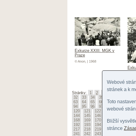
Exkurze XXIII. MGK v
Praze
© Anon, | 1968
Exku
Praz
© Ano
Webové stránk
stránek a k m
Stránky:
1
2
3
4
5
6
7
32
33
34
35
36
37
38
3
Toto nastave
63
64
65
66
67
68
69
7
94
95
96
97
98
99
100
webové stránk
120
121
122
123
124
125
144
145
146
147
148
149
168
169
170
171
172
173
Bližší vysvět
192
193
194
195
196
197
stránce
Zásad
217
218
219
220
221
222
241
242
243
244
245
246