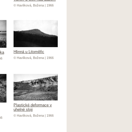
© Havlíková, Božena | 1966
Hlinná u Litoměřic
ška
© Havlíková, Božena | 1966
66
Plastické deformace v
uhelné sloji
© Havlíková, Božena | 1966
66