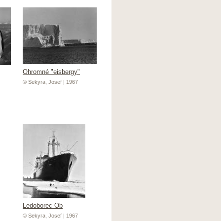
Ohromné "eisbergy"
© Sekyra, Josef | 1967
Ledoborec Ob
© Sekyra, Josef | 1967