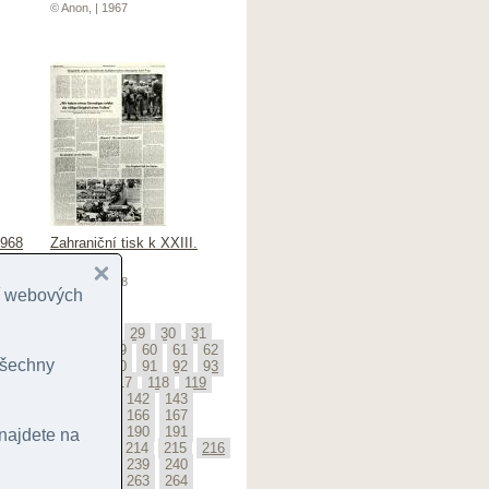
© Anon, | 1967
1968
Zahraniční tisk k XXIII.
MGK
© Anon, | 1968
cí webových
25
26
27
28
29
30
31
5
56
57
58
59
60
61
62
 všechny
6
87
88
89
90
91
92
93
114
115
116
117
118
119
139
140
141
142
143
163
164
165
166
167
187
188
189
190
191
 najdete na
211
212
213
214
215
216
236
237
238
239
240
260
261
262
263
264