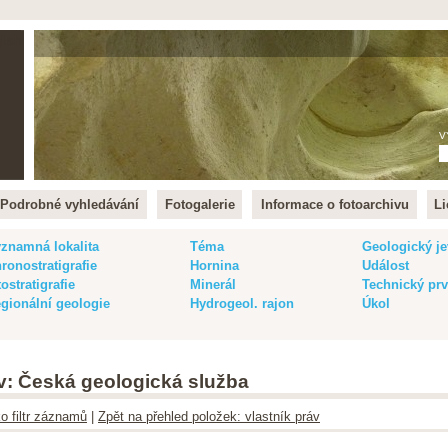
lish
V
Podrobné vyhledávání
Fotogalerie
Informace o fotoarchivu
Li
znamná lokalita
Téma
Geologický je
ronostratigrafie
Hornina
Událost
tostratigrafie
Minerál
Technický pr
gionální geologie
Hydrogeol. rajon
Úkol
áv: Česká geologická služba
ko filtr záznamů
|
Zpět na přehled položek: vlastník práv