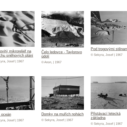
Pod trogovými stěnam
ovitý mikroreliéf na
Čelo ledovce - Taylorovo
© Sekyra, Josef | 1967
chu sněhových plání
údolí
yra, Josef | 1967
© Anon, | 1967
Přistávací letecká
Domky na muřích nohách
í oceán
základna
© Sekyra, Josef | 1967
yra, Josef | 1967
© Sekyra, Josef | 1967