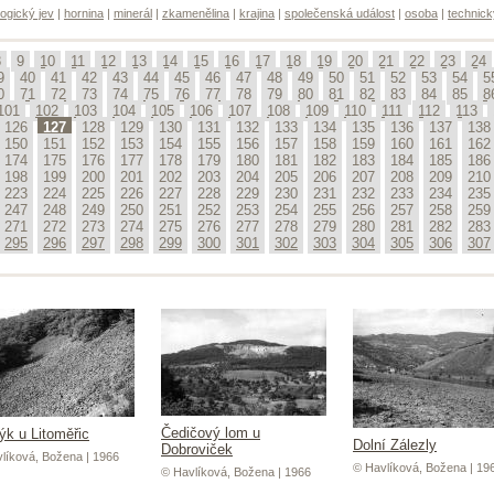
ogický jev
|
hornina
|
minerál
|
zkamenělina
|
krajina
|
společenská událost
|
osoba
|
technick
8
9
10
11
12
13
14
15
16
17
18
19
20
21
22
23
24
9
40
41
42
43
44
45
46
47
48
49
50
51
52
53
54
5
0
71
72
73
74
75
76
77
78
79
80
81
82
83
84
85
8
101
102
103
104
105
106
107
108
109
110
111
112
113
126
127
128
129
130
131
132
133
134
135
136
137
138
150
151
152
153
154
155
156
157
158
159
160
161
162
174
175
176
177
178
179
180
181
182
183
184
185
186
198
199
200
201
202
203
204
205
206
207
208
209
210
223
224
225
226
227
228
229
230
231
232
233
234
235
247
248
249
250
251
252
253
254
255
256
257
258
259
271
272
273
274
275
276
277
278
279
280
281
282
283
295
296
297
298
299
300
301
302
303
304
305
306
307
Čedičový lom u
k u Litoměřic
Dolní Zálezly
Dobroviček
líková, Božena | 1966
© Havlíková, Božena | 19
© Havlíková, Božena | 1966