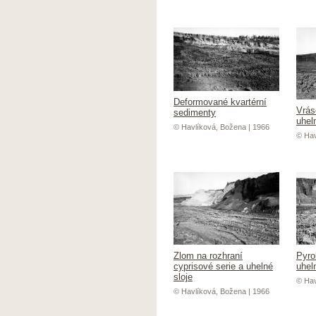
Deformované kvartérní
Vrás
sedimenty
uheln
© Havlíková, Božena | 1966
© Hav
Zlom na rozhraní
Pyro
cyprisové serie a uhelné
uheln
sloje
© Hav
© Havlíková, Božena | 1966