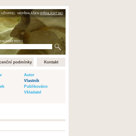
UŽIVATEL: NEPŘIHLÁŠEN [
PŘIHLÁSIT SE
]
YHLEDAT FOTO
cenční podmínky
Kontakt
v
Autor
Vlastník
vek
Publikováno
Vkladatel