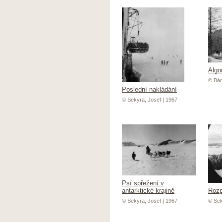
Algo
© Bár
Poslední nakládání
© Sekyra, Josef | 1967
Psí spřežení v
antarktické krajině
Rozp
© Sekyra, Josef | 1967
© Sek