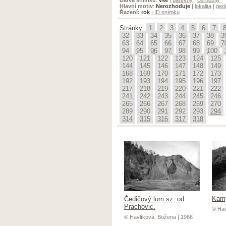
Hlavní motiv
:
Nerozhoduje
|
lokalita
|
geol
Řazení:
rok
|
ID snímku
Stránky:
1
2
3
4
5
6
7
32
33
34
35
36
37
38
3
63
64
65
66
67
68
69
7
94
95
96
97
98
99
100
120
121
122
123
124
125
144
145
146
147
148
149
168
169
170
171
172
173
192
193
194
195
196
197
217
218
219
220
221
222
241
242
243
244
245
246
265
266
267
268
269
270
289
290
291
292
293
294
314
315
316
317
318
Kamý
Čedičový lom sz. od
Prachovic.
© Hav
© Havlíková, Božena | 1966