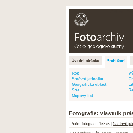
Čeština |
Eng
Úvodní stránka
Prohlížení
Rok
Vý
Správní jednotka
Ch
Geografická oblast
Li
Stát
Re
Mapový list
Fotografie: vlastník pr
Počet fotografií: 15875 |
Nastavit ja
Barva snímku
:
vše
|
barevný
|
černobílý