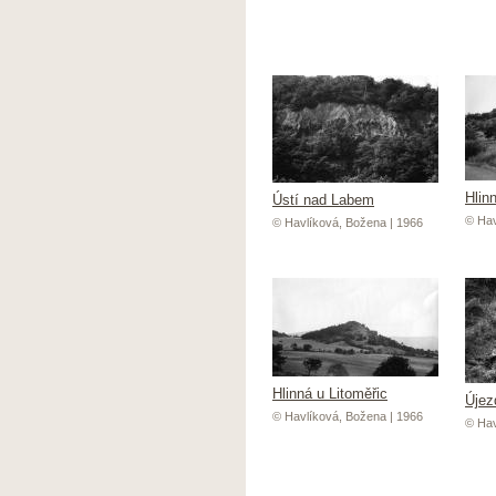
Hlin
Ústí nad Labem
© Hav
© Havlíková, Božena | 1966
Hlinná u Litoměřic
Újez
© Havlíková, Božena | 1966
© Hav