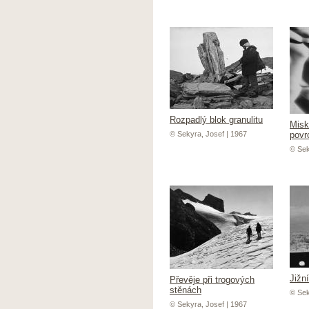
Rozpadlý blok granulitu
Misk
© Sekyra, Josef | 1967
povr
© Sek
Jižn
Převěje při trogových
stěnách
© Sek
© Sekyra, Josef | 1967