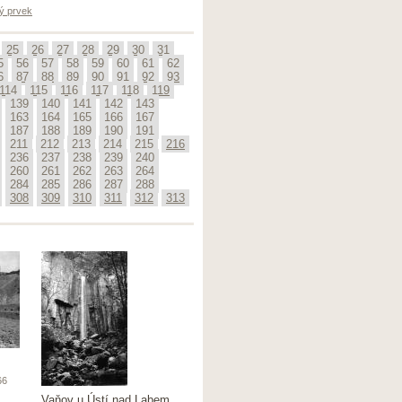
ý prvek
25
26
27
28
29
30
31
5
56
57
58
59
60
61
62
6
87
88
89
90
91
92
93
114
115
116
117
118
119
139
140
141
142
143
163
164
165
166
167
187
188
189
190
191
211
212
213
214
215
216
236
237
238
239
240
260
261
262
263
264
284
285
286
287
288
308
309
310
311
312
313
66
Vaňov u Ústí nad Labem