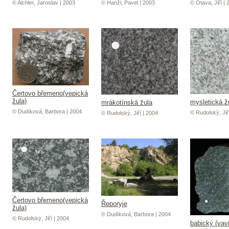
© Aichler, Jaroslav | 2003
© Hanžl, Pavel | 2003
© Otava, Jiří | 
Čertovo břemeno(vepická
žula)
mysletická ž
mrákotínská žula
© Dudíková, Barbora | 2004
© Rudolský, Jiř
© Rudolský, Jiří | 2004
Čertovo břemeno(vepická
Řeporyje
žula)
© Dudíková, Barbora | 2004
© Rudolský, Jiří | 2004
babický (vav