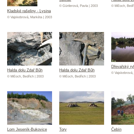
© Gürtlerová, Pavla | 2003
© Mlčoch, Bedř
Kladské rašeliny - Lysina
© Vajskebrová, Markéta | 2003
Dřevařský ry
Halda dolu Zdař Bůh
Halda dolu Zdař Bůh
© Vajskebrová,
© Mlčoch, Bedřich | 2003
© Mlčoch, Bedřich | 2003
Lom Jeseník-Bukovice
Tory
Čebín