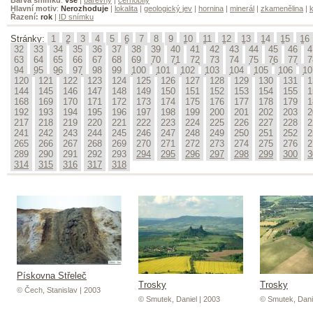
Hlavní motiv
:
Nerozhoduje
|
lokalita
|
geologický jev
|
hornina
|
minerál
|
zkamenělina
|
k
Řazení:
rok
|
ID snímku
Stránky:
1
2
3
4
5
6
7
8
9
10
11
12
13
14
15
16
32
33
34
35
36
37
38
39
40
41
42
43
44
45
46
4
63
64
65
66
67
68
69
70
71
72
73
74
75
76
77
7
94
95
96
97
98
99
100
101
102
103
104
105
106
10
120
121
122
123
124
125
126
127
128
129
130
131
1
144
145
146
147
148
149
150
151
152
153
154
155
1
168
169
170
171
172
173
174
175
176
177
178
179
1
192
193
194
195
196
197
198
199
200
201
202
203
2
217
218
219
220
221
222
223
224
225
226
227
228
2
241
242
243
244
245
246
247
248
249
250
251
252
2
265
266
267
268
269
270
271
272
273
274
275
276
2
289
290
291
292
293
294
295
296
297
298
299
300
3
314
315
316
317
318
Pískovna Střeleč
Trosky
Trosky
© Čech, Stanislav | 2003
© Smutek, Daniel | 2003
© Smutek, Dani