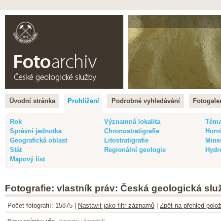
Čeština |
English
Úvodní stránka
Prohlížení
Podrobné vyhledávání
Fotogaler
Rok
Významná lokalita
Tém
Správní jednotka
Chronostratigrafie
Horn
Geografická oblast
Litostratigrafie
Mine
Stát
Regionální geologie
Hydr
Mapový list
Fotografie: vlastník práv: Česká geologická slu
Počet fotografií: 15875 |
Nastavit jako filtr záznamů
|
Zpět na přehled polož
Barva snímku
:
vše
|
barevný
|
černobílý