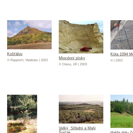
Košťálov
Kóta 1094 M
Miocénní písky
© Rapprich, Vladislav | 2003
© | 2003
© Otava, Jiří | 2003
Velký, Střední a Malý
Špičák
Halda dolu Z