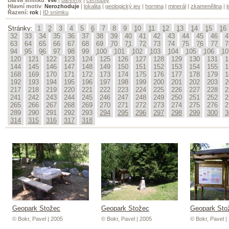
Hlavní motiv
:
Nerozhoduje
|
lokalita
|
geologický jev
|
hornina
|
minerál
|
zkamenělina
|
k
Řazení:
rok
|
ID snímku
Stránky:
1
2
3
4
5
6
7
8
9
10
11
12
13
14
15
16
32
33
34
35
36
37
38
39
40
41
42
43
44
45
46
4
63
64
65
66
67
68
69
70
71
72
73
74
75
76
77
7
94
95
96
97
98
99
100
101
102
103
104
105
106
10
120
121
122
123
124
125
126
127
128
129
130
131
1
144
145
146
147
148
149
150
151
152
153
154
155
1
168
169
170
171
172
173
174
175
176
177
178
179
1
192
193
194
195
196
197
198
199
200
201
202
203
2
217
218
219
220
221
222
223
224
225
226
227
228
2
241
242
243
244
245
246
247
248
249
250
251
252
2
265
266
267
268
269
270
271
272
273
274
275
276
2
289
290
291
292
293
294
295
296
297
298
299
300
3
314
315
316
317
318
Geopark Stožec
Geopark Stožec
Geopark Sto
© Bokr, Pavel | 2005
© Bokr, Pavel | 2005
© Bokr, Pavel |