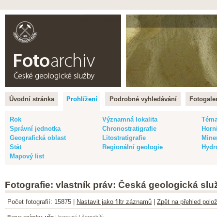
Čeština |
English
Úvodní stránka
Prohlížení
Podrobné vyhledávání
Fotogaler
Rok
Významná lokalita
Tém
Správní jednotka
Chronostratigrafie
Horn
Geografická oblast
Litostratigrafie
Mine
Stát
Regionální geologie
Hydr
Mapový list
Fotografie: vlastník práv: Česká geologická slu
Počet fotografií: 15875 |
Nastavit jako filtr záznamů
|
Zpět na přehled polož
Barva snímku
:
vše
|
barevný
|
černobílý