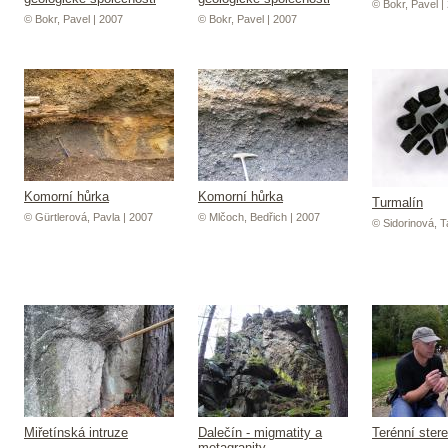
© Bokr, Pavel |
© Bokr, Pavel | 2007
© Bokr, Pavel | 2007
Komorní hůrka
Komorní hůrka
Turmalín
© Gürtlerová, Pavla | 2007
© Mlčoch, Bedřich | 2007
© Sidorinová, 
Miřetínská intruze
Dalečín - migmatity a
Terénní ster
metagranity