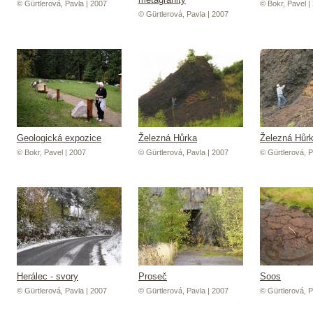
© Gürtlerová, Pavla | 2007
© Bokr, Pavel |
© Gürtlerová, Pavla | 2007
Geologická expozice
Železná Hůrka
Železná Hůr
© Bokr, Pavel | 2007
© Gürtlerová, Pavla | 2007
© Gürtlerová, P
Herálec - svory
Proseč
Soos
© Gürtlerová, Pavla | 2007
© Gürtlerová, Pavla | 2007
© Gürtlerová, P