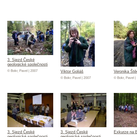
3. Sjezd České
geologické společnosti
© Bokr, Pavel | 2007
Viktor Goliáš
Veronika Ště
© Bokr, Pavel | 2007
© Bokr, Pavel |
3. Sjezd České
3. Sjezd České
Exkurze na B
geologické společnosti
geologické společnosti