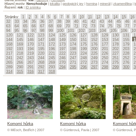
Hlavní motiv
:
Nerozhoduje
|
lokalita
|
geologický jev
|
hornina
|
minerál
|
zkamenělina
|
k
Řazení:
rok
|
ID snímku
Stránky:
1
2
3
4
5
6
7
8
9
10
11
12
13
14
15
16
32
33
34
35
36
37
38
39
40
41
42
43
44
45
46
4
63
64
65
66
67
68
69
70
71
72
73
74
75
76
77
7
94
95
96
97
98
99
100
101
102
103
104
105
106
10
120
121
122
123
124
125
126
127
128
129
130
131
1
144
145
146
147
148
149
150
151
152
153
154
155
1
168
169
170
171
172
173
174
175
176
177
178
179
1
192
193
194
195
196
197
198
199
200
201
202
203
2
217
218
219
220
221
222
223
224
225
226
227
228
2
241
242
243
244
245
246
247
248
249
250
251
252
2
265
266
267
268
269
270
271
272
273
274
275
276
2
289
290
291
292
293
294
295
296
297
298
299
300
3
314
315
316
317
318
Komorní hůrka
Komorní hůrka
Komorní hůr
© Mlčoch, Bedřich | 2007
© Gürtlerová, Pavla | 2007
© Gürtlerová, P