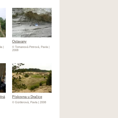
Oslavany
a |
© Tomanová Petrová, Pavla |
2008
lná
Pískovna u Dračice
© Gürtlerová, Pavla | 2008