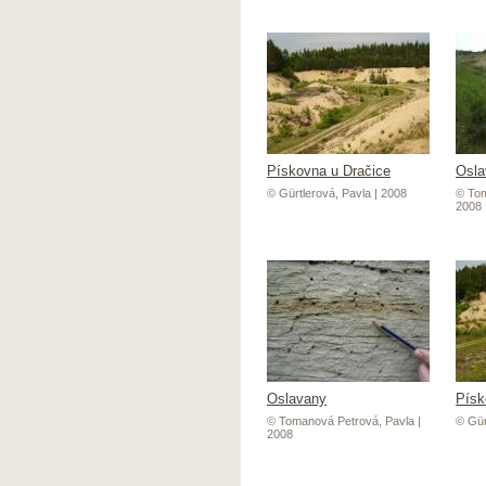
Pískovna u Dračice
Osla
© Gürtlerová, Pavla | 2008
© Tom
2008
Oslavany
Písk
© Tomanová Petrová, Pavla |
© Gür
2008