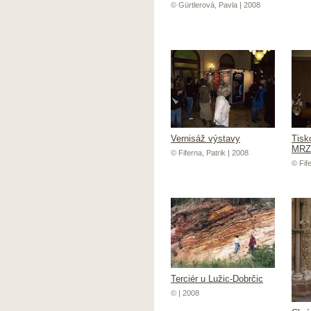
© Gürtlerová, Pavla | 2008
Vernisáž výstavy
Tisk
MRZ
© Fiferna, Patrik | 2008
© Fife
Terciér u Lužic-Dobrčic
© | 2008