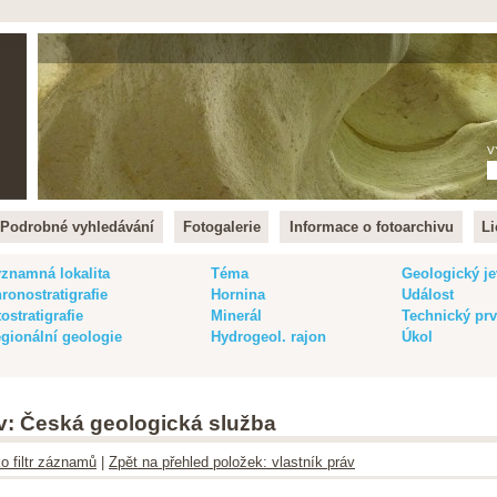
lish
V
Podrobné vyhledávání
Fotogalerie
Informace o fotoarchivu
Li
znamná lokalita
Téma
Geologický je
ronostratigrafie
Hornina
Událost
tostratigrafie
Minerál
Technický pr
gionální geologie
Hydrogeol. rajon
Úkol
áv: Česká geologická služba
ko filtr záznamů
|
Zpět na přehled položek: vlastník práv