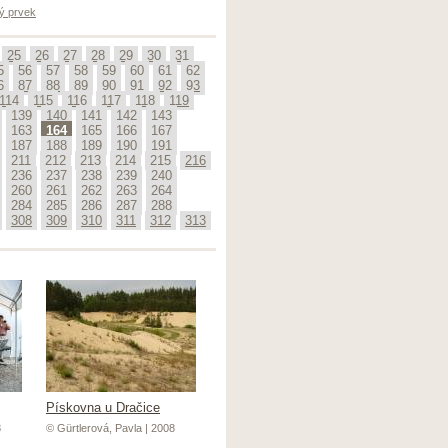
ý prvek
25
26
27
28
29
30
31
5
56
57
58
59
60
61
62
6
87
88
89
90
91
92
93
114
115
116
117
118
119
139
140
141
142
143
163
164
165
166
167
187
188
189
190
191
211
212
213
214
215
216
236
237
238
239
240
260
261
262
263
264
284
285
286
287
288
308
309
310
311
312
313
Pískovna u Dračice
8
© Gürtlerová, Pavla | 2008