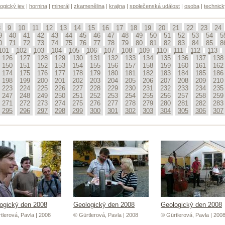
ogický jev
|
hornina
|
minerál
|
zkamenělina
|
krajina
|
společenská událost
|
osoba
|
technick
8
9
10
11
12
13
14
15
16
17
18
19
20
21
22
23
24
9
40
41
42
43
44
45
46
47
48
49
50
51
52
53
54
5
0
71
72
73
74
75
76
77
78
79
80
81
82
83
84
85
8
101
102
103
104
105
106
107
108
109
110
111
112
113
126
127
128
129
130
131
132
133
134
135
136
137
138
150
151
152
153
154
155
156
157
158
159
160
161
162
174
175
176
177
178
179
180
181
182
183
184
185
186
198
199
200
201
202
203
204
205
206
207
208
209
210
223
224
225
226
227
228
229
230
231
232
233
234
235
247
248
249
250
251
252
253
254
255
256
257
258
259
271
272
273
274
275
276
277
278
279
280
281
282
283
295
296
297
298
299
300
301
302
303
304
305
306
307
ogický den 2008
Geologický den 2008
Geologický den 2008
tlerová, Pavla | 2008
© Gürtlerová, Pavla | 2008
© Gürtlerová, Pavla | 200