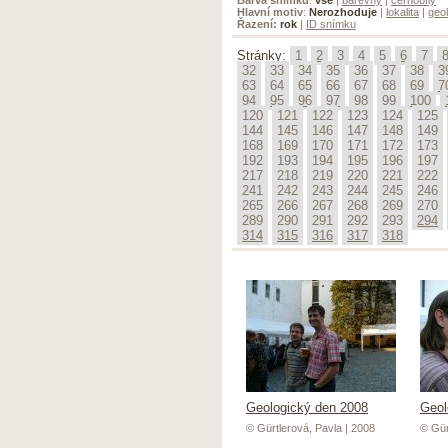
Hlavní motiv
:
Nerozhoduje
|
lokalita
|
geol
Řazení:
rok
|
ID snímku
Stránky:
1
2
3
4
5
6
7
32
33
34
35
36
37
38
3
63
64
65
66
67
68
69
7
94
95
96
97
98
99
100
120
121
122
123
124
125
144
145
146
147
148
149
168
169
170
171
172
173
192
193
194
195
196
197
217
218
219
220
221
222
241
242
243
244
245
246
265
266
267
268
269
270
289
290
291
292
293
294
314
315
316
317
318
Geologický den 2008
Geol
© Gürtlerová, Pavla | 2008
© Gür