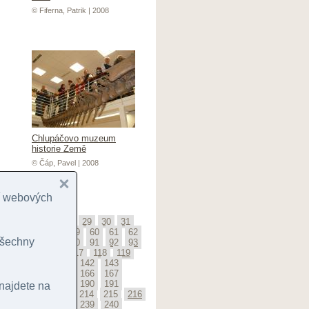
© Fiferna, Patrik | 2008
Chlupáčovo muzeum
historie Země
© Čáp, Pavel | 2008
cí webových
25
26
27
28
29
30
31
5
56
57
58
59
60
61
62
 všechny
6
87
88
89
90
91
92
93
114
115
116
117
118
119
139
140
141
142
143
163
164
165
166
167
187
188
189
190
191
 najdete na
211
212
213
214
215
216
236
237
238
239
240