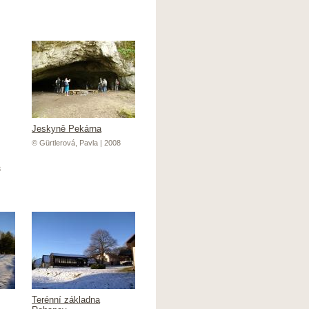
Jeskyně Pekárna
© Gürtlerová, Pavla | 2008
8
Terénní základna