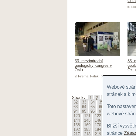
Chrá
© Dud
33. mezinárodní
33. 
geologický kongres v
geol
Oslu
Oslu
© Fiferna, Patrik | 2008
© Fife
Webové stránk
stránek a k m
Stránky:
1
2
3
4
5
6
7
32
33
34
35
36
37
38
3
Toto nastave
63
64
65
66
67
68
69
7
94
95
96
97
98
99
100
webové stránk
120
121
122
123
124
125
144
145
146
147
148
149
168
169
170
171
172
173
Bližší vysvět
192
193
194
195
196
197
stránce
Zásad
217
218
219
220
221
222