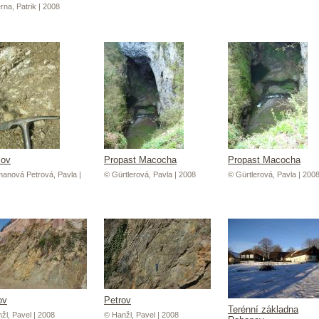
rna, Patrik | 2008
šov
Propast Macocha
Propast Macocha
anová Petrová, Pavla |
© Gürtlerová, Pavla | 2008
© Gürtlerová, Pavla | 200
ov
Petrov
Terénní základna
žl, Pavel | 2008
© Hanžl, Pavel | 2008