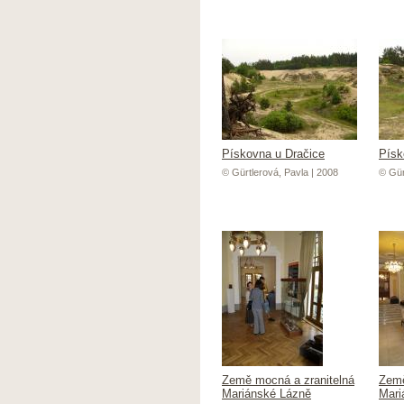
Pískovna u Dračice
Písk
© Gürtlerová, Pavla | 2008
© Gür
Země mocná a zranitelná
Země
Mariánské Lázně
Mari