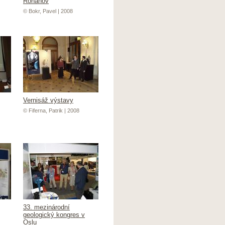
Rohanov
© Bokr, Pavel | 2008
Vernisáž výstavy
© Fiferna, Patrik | 2008
33. mezinárodní
geologický kongres v
Oslu