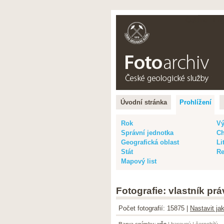
Čeština |
Eng
Úvodní stránka
Prohlížení
Rok
Vý
Správní jednotka
Ch
Geografická oblast
Li
Stát
Re
Mapový list
Fotografie: vlastník pr
Počet fotografií: 15875 |
Nastavit ja
Barva snímku
:
vše
|
barevný
|
černobílý