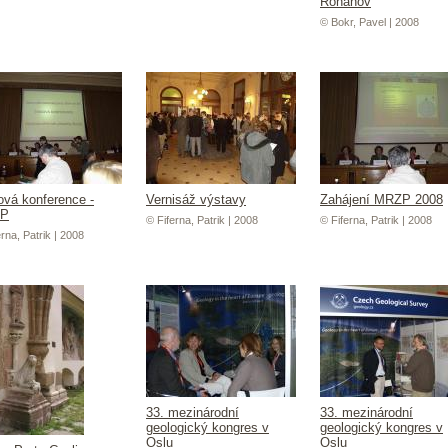
Rohanov
© Bokr, Pavel | 2008
ová konference -
Vernisáž výstavy
Zahájení MRZP 2008
P
© Fiferna, Patrik | 2008
© Fiferna, Patrik | 2008
rna, Patrik | 2008
33. mezinárodní
33. mezinárodní
geologický kongres v
geologický kongres v
Oslu
Oslu