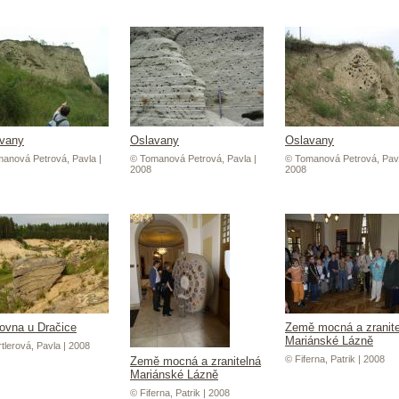
vany
Oslavany
Oslavany
anová Petrová, Pavla |
© Tomanová Petrová, Pavla |
© Tomanová Petrová, Pavl
2008
2008
ovna u Dračice
Země mocná a zranite
Mariánské Lázně
tlerová, Pavla | 2008
© Fiferna, Patrik | 2008
Země mocná a zranitelná
Mariánské Lázně
© Fiferna, Patrik | 2008