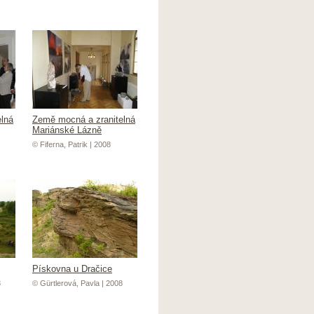
lná
Země mocná a zranitelná
Mariánské Lázně
© Fiferna, Patrik | 2008
Pískovna u Dračice
8
© Gürtlerová, Pavla | 2008