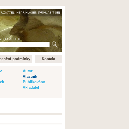
UŽIVATEL: NEPŘIHLÁŠEN [
PŘIHLÁSIT SE
]
YHLEDAT FOTO
cenční podmínky
Kontakt
v
Autor
Vlastník
vek
Publikováno
Vkladatel