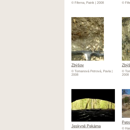
© Fiferna, Patrik | 2008
© Fife
Zbýšov
Zbý
© Tomanová Petrová, Pavla |
© Tom
2008
2008
Petr
Jeskyně Pekárna
© Han