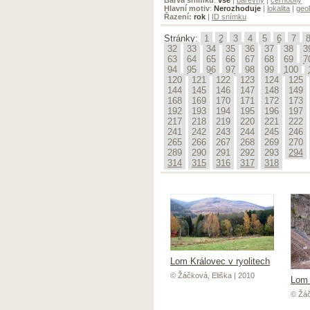
Hlavní motiv
:
Nerozhoduje
|
lokalita
|
geol
Řazení:
rok
|
ID snímku
Stránky:
1
2
3
4
5
6
7
32
33
34
35
36
37
38
3
63
64
65
66
67
68
69
7
94
95
96
97
98
99
100
120
121
122
123
124
125
144
145
146
147
148
149
168
169
170
171
172
173
192
193
194
195
196
197
217
218
219
220
221
222
241
242
243
244
245
246
265
266
267
268
269
270
289
290
291
292
293
294
314
315
316
317
318
Lom Královec v ryolitech
© Žáčková, Eliška | 2010
Lom 
© Žáč