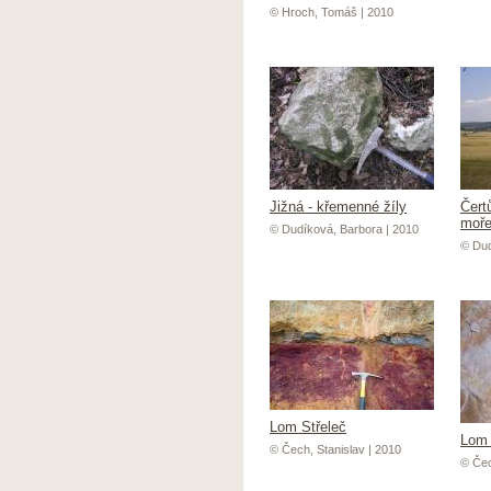
© Hroch, Tomáš | 2010
Jižná - křemenné žíly
Čert
moř
© Dudíková, Barbora | 2010
© Dud
Lom Střeleč
Lom 
© Čech, Stanislav | 2010
© Čec