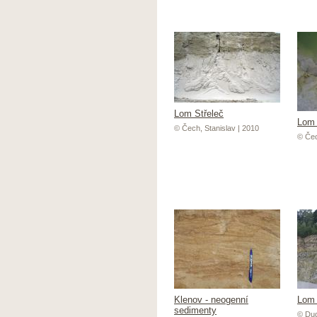
Lom Střeleč
Lom 
© Čech, Stanislav | 2010
© Čec
Klenov - neogenní
Lom 
sedimenty
© Dud