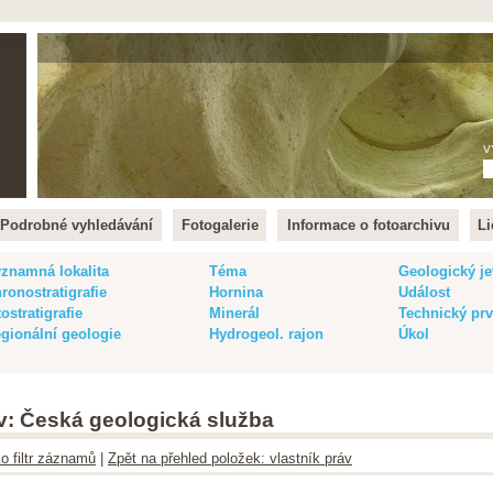
lish
V
Podrobné vyhledávání
Fotogalerie
Informace o fotoarchivu
Li
znamná lokalita
Téma
Geologický je
ronostratigrafie
Hornina
Událost
tostratigrafie
Minerál
Technický pr
gionální geologie
Hydrogeol. rajon
Úkol
áv: Česká geologická služba
ko filtr záznamů
|
Zpět na přehled položek: vlastník práv