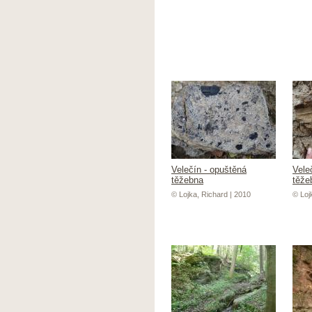
Velečín - opuštěná
Vele
těžebna
těže
© Lojka, Richard | 2010
© Loj