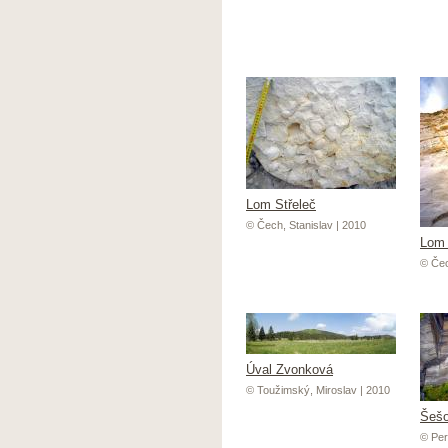
Lom Střeleč
© Čech, Stanislav | 2010
Lom 
© Čec
Úval Zvonková
© Toužimský, Miroslav | 2010
Šeš
© Per