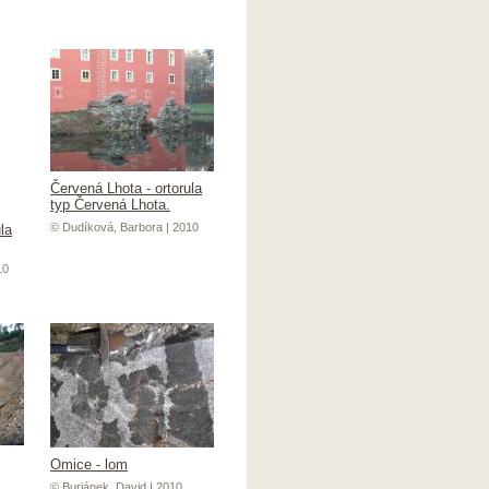
Červená Lhota - ortorula
typ Červená Lhota.
© Dudíková, Barbora | 2010
la
10
Omice - lom
© Buriánek, David | 2010