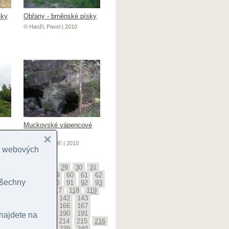
sky
Obřany - brněnské písky
© Hanžl, Pavel | 2010
Muckovské vápencové
lomy
© Krupička, Jiří | 2010
cí webových
25
26
27
28
29
30
31
5
56
57
58
59
60
61
62
 všechny
6
87
88
89
90
91
92
93
114
115
116
117
118
119
139
140
141
142
143
163
164
165
166
167
187
188
189
190
191
 najdete na
211
212
213
214
215
216
236
237
238
239
240