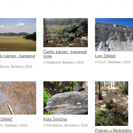
Čertův kámen - kamenné
ův kámen - kamenné
Lom Střeleč
moře
e
© Čech, Stanislav | 2010
© Dudíková, Barbora | 2010
íková, Barbora | 2010
Střeleč
Kóta Smrčina
h, Stanislav | 2010
© Pertoldová, Jaroslava | 2010
Pramen u Medvědího