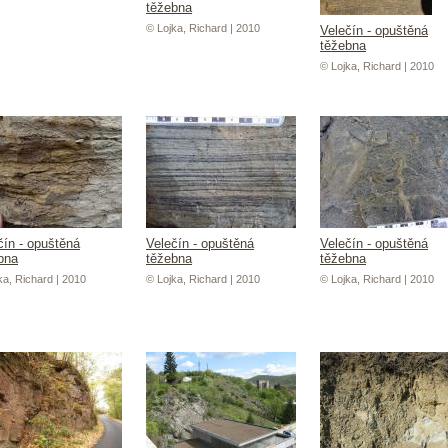
těžebna
© Lojka, Richard | 2010
Velečín - opuštěná
těžebna
© Lojka, Richard | 2010
čín - opuštěná
Velečín - opuštěná
Velečín - opuštěná
bna
těžebna
těžebna
ka, Richard | 2010
© Lojka, Richard | 2010
© Lojka, Richard | 2010