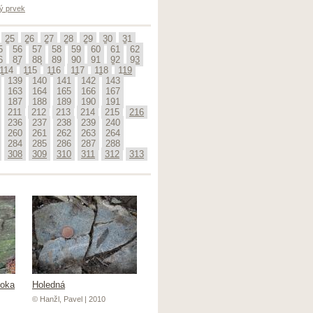
ý prvek
25
26
27
28
29
30
31
5
56
57
58
59
60
61
62
6
87
88
89
90
91
92
93
114
115
116
117
118
119
139
140
141
142
143
163
164
165
166
167
187
188
189
190
191
211
212
213
214
215
216
236
237
238
239
240
260
261
262
263
264
284
285
286
287
288
308
309
310
311
312
313
toka
Holedná
© Hanžl, Pavel | 2010