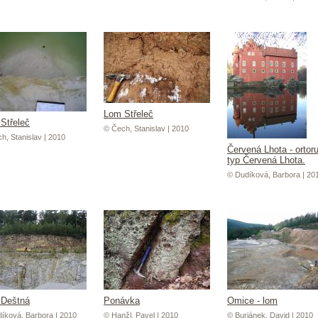
Lom Střeleč
Střeleč
© Čech, Stanislav | 2010
h, Stanislav | 2010
Červená Lhota - ortoru
typ Červená Lhota.
© Dudíková, Barbora | 20
Deštná
Ponávka
Omice - lom
íková, Barbora | 2010
© Hanžl, Pavel | 2010
© Buriánek, David | 2010