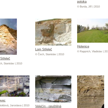
potoka
© Burda, Jiří | 2010
Holenice
Lom Střeleč
© Rapprich, Vladislav | 20
© Čech, Stanislav | 2010
Střeleč
h, Stanislav | 2010
ovec
toldová, Jaroslava | 2010
Velečín - opuštěná