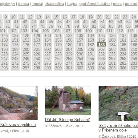
ogický jev
|
hornina
|
minerál
|
zkamenělina
|
krajina
|
společenská událost
|
osoba
|
technick
8
9
10
11
12
13
14
15
16
17
18
19
20
21
22
23
24
9
40
41
42
43
44
45
46
47
48
49
50
51
52
53
54
5
0
71
72
73
74
75
76
77
78
79
80
81
82
83
84
85
8
101
102
103
104
105
106
107
108
109
110
111
112
113
126
127
128
129
130
131
132
133
134
135
136
137
138
150
151
152
153
154
155
156
157
158
159
160
161
162
174
175
176
177
178
179
180
181
182
183
184
185
186
198
199
200
201
202
203
204
205
206
207
208
209
210
223
224
225
226
227
228
229
230
231
232
233
234
235
247
248
249
250
251
252
253
254
255
256
257
258
259
271
272
273
274
275
276
277
278
279
280
281
282
283
295
296
297
298
299
300
301
302
303
304
305
306
307
Důl Jiří (George Schacht)
Královec v ryolitech
Skály u Sněžného po
© Žáčková, Eliška | 2010
v Prkeném dole
ková, Eliška | 2010
© Žáčková, Eliška | 2010