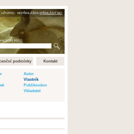
UŽIVATEL: NEPŘIHLÁŠEN [
PŘIHLÁSIT SE
]
YHLEDAT FOTO
cenční podmínky
Kontakt
v
Autor
Vlastník
vek
Publikováno
Vkladatel