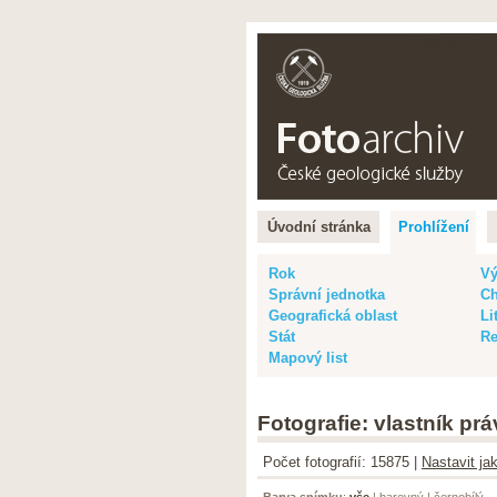
Čeština |
Eng
Úvodní stránka
Prohlížení
Rok
Vý
Správní jednotka
Ch
Geografická oblast
Li
Stát
Re
Mapový list
Fotografie: vlastník pr
Počet fotografií: 15875 |
Nastavit ja
Barva snímku
:
vše
|
barevný
|
černobílý