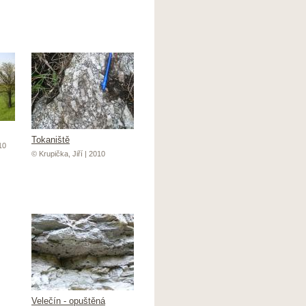
Tokaniště
10
© Krupička, Jiří | 2010
Velečín - opuštěná