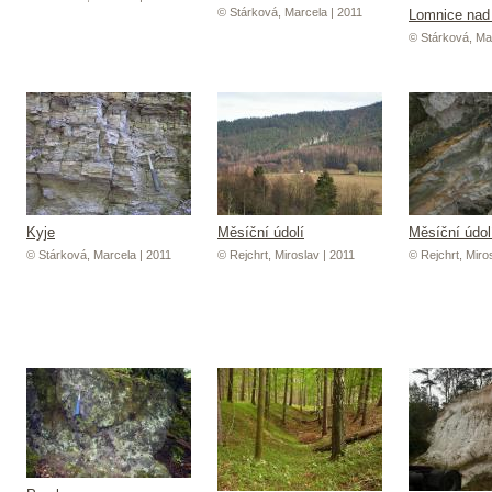
© Stárková, Marcela | 2011
Lomnice nad
© Stárková, Ma
Kyje
Měsíční údolí
Měsíční údol
© Stárková, Marcela | 2011
© Rejchrt, Miroslav | 2011
© Rejchrt, Miro