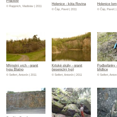
Prackov
Holenice - kóta Rovina
Holenice lom
© Rapprich, Vladislav | 2011
© Čáp, Pavel | 2011
© Čáp, Pavel | 
Mlýnský vrch - granit
Krtské skály - granit
Podbořánky -
typu Blatno
(jesenický typ)
břidlice
© Seifert, Antonín | 2011
© Seifert, Antonín | 2011
© Seifert, Anton