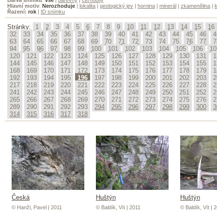
Hlavní motiv
:
Nerozhoduje
|
lokalita
|
geologický jev
|
hornina
|
minerál
|
zkamenělina
|
k
Řazení:
rok
|
ID snímku
Stránky:
1
2
3
4
5
6
7
8
9
10
11
12
13
14
15
16
32
33
34
35
36
37
38
39
40
41
42
43
44
45
46
4
63
64
65
66
67
68
69
70
71
72
73
74
75
76
77
7
94
95
96
97
98
99
100
101
102
103
104
105
106
10
120
121
122
123
124
125
126
127
128
129
130
131
1
144
145
146
147
148
149
150
151
152
153
154
155
1
168
169
170
171
172
173
174
175
176
177
178
179
1
192
193
194
195
196
197
198
199
200
201
202
203
2
217
218
219
220
221
222
223
224
225
226
227
228
2
241
242
243
244
245
246
247
248
249
250
251
252
2
265
266
267
268
269
270
271
272
273
274
275
276
2
289
290
291
292
293
294
295
296
297
298
299
300
3
314
315
316
317
318
Česká
Huštýn
Huštýn
© Hanžl, Pavel | 2011
© Baldík, Vít | 2011
© Baldík, Vít | 