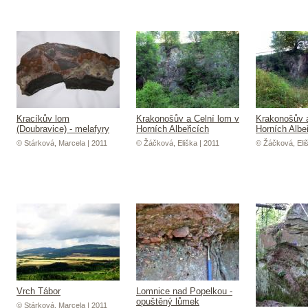
Kracíkův lom
Krakonošův a Celní lom v
Krakonošův a
(Doubravice) - melafyry
Horních Albeřicích
Horních Albe
© Stárková, Marcela | 2011
© Žáčková, Eliška | 2011
© Žáčková, Eliš
Vrch Tábor
Lomnice nad Popelkou -
opuštěný lůmek
© Stárková, Marcela | 2011