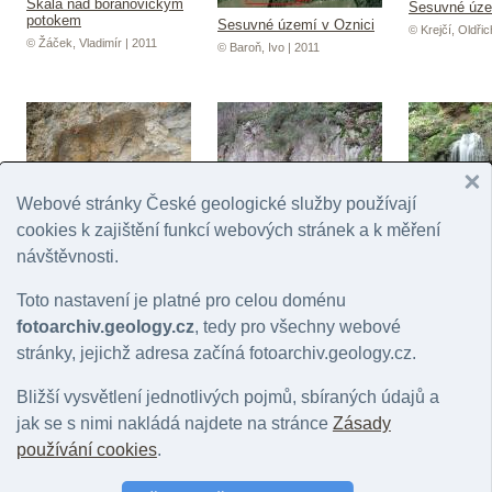
Skála nad bořanovickým
Sesuvné úze
potokem
Sesuvné území v Oznici
© Krejčí, Oldřic
© Žáček, Vladimír | 2011
© Baroň, Ivo | 2011
Dřínovské nasunutí
Webové stránky České geologické služby používají
© Hrdličková (Buriánková),
Podolí - Skalka
cookies k zajištění funkcí webových stránek a k měření
Kristýna | 2011
© Krejčí, Oldřich | 2011
návštěvnosti.
Maršovské v
Toto nastavení je platné pro celou doménu
© Hanžl, Pavel 
fotoarchiv.geology.cz
, tedy pro všechny webové
stránky, jejichž adresa začíná fotoarchiv.geology.cz.
Stránky:
1
2
3
4
5
6
7
8
9
10
11
12
13
14
15
16
32
33
34
35
36
37
38
39
40
41
42
43
44
45
46
4
63
64
65
66
67
68
69
70
71
72
73
74
75
76
77
7
Bližší vysvětlení jednotlivých pojmů, sbíraných údajů a
94
95
96
97
98
99
100
101
102
103
104
105
106
10
jak se s nimi nakládá najdete na stránce
Zásady
120
121
122
123
124
125
126
127
128
129
130
131
1
144
145
146
147
148
149
150
151
152
153
154
155
1
používání cookies
.
168
169
170
171
172
173
174
175
176
177
178
179
1
192
193
194
195
196
197
198
199
200
201
202
203
2
217
218
219
220
221
222
223
224
225
226
227
228
2