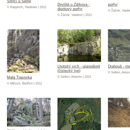
Smrčí u Semil
Drviště u Zdíkova -
porfyr
© Rapprich, Vladislav | 2011
dioritový porfyr
© Žáček, Vladim
© Žáček, Vladimír | 2011
Lhotský vrch - granodiorit
Drahouš - me
(čistecký typ)
© Seifert, Anton
© Seifert, Antonín | 2011
Malá Trasovka
© Mlčoch, Bedřich | 2011