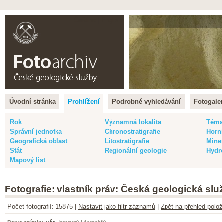
Čeština |
English
Úvodní stránka
Prohlížení
Podrobné vyhledávání
Fotogaler
Rok
Významná lokalita
Tém
Správní jednotka
Chronostratigrafie
Horn
Geografická oblast
Litostratigrafie
Mine
Stát
Regionální geologie
Hydr
Mapový list
Fotografie: vlastník práv: Česká geologická slu
Počet fotografií: 15875 |
Nastavit jako filtr záznamů
|
Zpět na přehled polož
Barva snímku
:
vše
|
barevný
|
černobílý