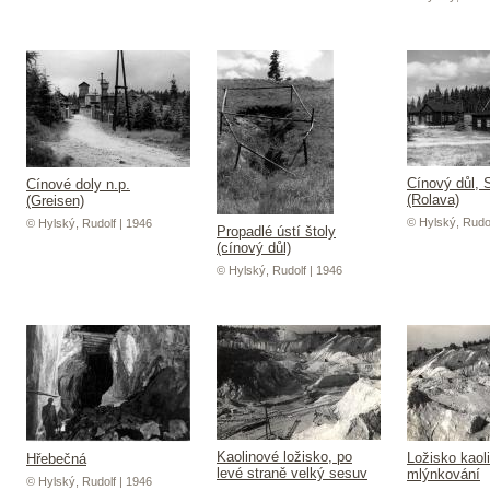
Cínový důl, 
Cínové doly n.p.
(Rolava)
(Greisen)
© Hylský, Rudol
© Hylský, Rudolf | 1946
Propadlé ústí štoly
(cínový důl)
© Hylský, Rudolf | 1946
Kaolinové ložisko, po
Ložisko kaol
Hřebečná
levé straně velký sesuv
mlýnkování
© Hylský, Rudolf | 1946