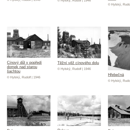
© Hylský, Rudolf | 1946
© Hylský, Rudol
Cínový důl v popředí
Těžní věž cínového dolu
domek nad starou
© Hylský, Rudolf | 1946
šachtou
Hřebečná
© Hylský, Rudolf | 1946
© Hylský, Rudol