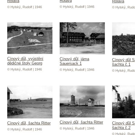
Rolava
Rolava
Rolava
© Hylský, Rudolf | 1946
© Hylský, Rudolf | 1946
© Hylský, Rudol
Cínový důl, vyústění
Cínový důl, jáma
Cínový důl S
dědičné štoly Georg
Sauersack 1
šachta č.1
© Hylský, Rudolf | 1946
© Hylský, Rudolf | 1946
© Hylský, Rudol
Cínový důl, šachta Ritter
Cínový důl, šachta Ritter
Cínový důl 
šachta č.2
© Hylský, Rudolf | 1946
© Hylský, Rudolf | 1946
© Hylský, Rudol