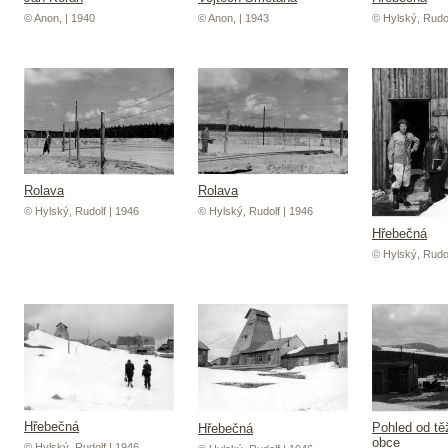
© Anon, | 1940
© Anon, | 1943
© Hylský, Rudol
Rolava
Rolava
© Hylský, Rudolf | 1946
© Hylský, Rudolf | 1946
Hřebečná
© Hylský, Rudol
Hřebečná
Pohled od tě
Hřebečná
obce
© Hylský, Rudolf | 1946