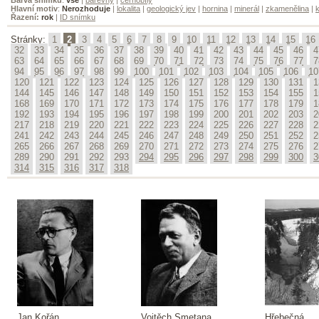
Hlavní motiv
:
Nerozhoduje
|
lokalita
|
geologický jev
|
hornina
|
minerál
|
zkamenělina
|
k
Řazení:
rok
|
ID snímku
Stránky:
1
2
3
4
5
6
7
8
9
10
11
12
13
14
15
16
32
33
34
35
36
37
38
39
40
41
42
43
44
45
46
4
63
64
65
66
67
68
69
70
71
72
73
74
75
76
77
7
94
95
96
97
98
99
100
101
102
103
104
105
106
10
120
121
122
123
124
125
126
127
128
129
130
131
1
144
145
146
147
148
149
150
151
152
153
154
155
1
168
169
170
171
172
173
174
175
176
177
178
179
1
192
193
194
195
196
197
198
199
200
201
202
203
2
217
218
219
220
221
222
223
224
225
226
227
228
2
241
242
243
244
245
246
247
248
249
250
251
252
2
265
266
267
268
269
270
271
272
273
274
275
276
2
289
290
291
292
293
294
295
296
297
298
299
300
3
314
315
316
317
318
Jan Kořán
Vojtěch Smetana
Hřebečná