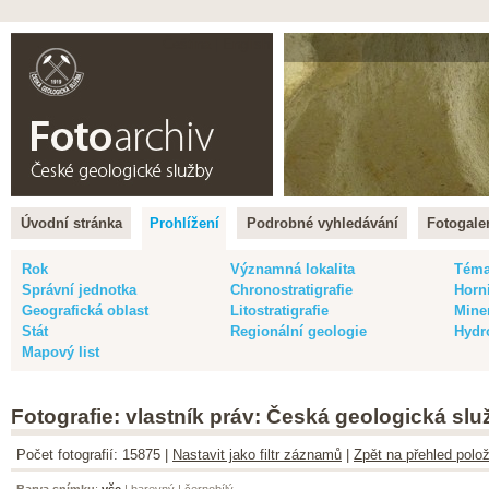
Čeština |
English
Úvodní stránka
Prohlížení
Podrobné vyhledávání
Fotogaler
Rok
Významná lokalita
Tém
Správní jednotka
Chronostratigrafie
Horn
Geografická oblast
Litostratigrafie
Mine
Stát
Regionální geologie
Hydr
Mapový list
Fotografie: vlastník práv: Česká geologická slu
Počet fotografií: 15875 |
Nastavit jako filtr záznamů
|
Zpět na přehled polož
Barva snímku
:
vše
|
barevný
|
černobílý