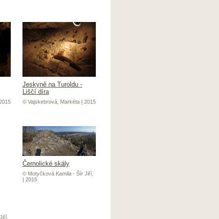
Jeskyně na Turoldu -
Liščí díra
 2015
© Vajskebrová, Markéta | 2015
Černolické skály
© Motyčková Kamila - Šír Jiří,
| 2015
iří,