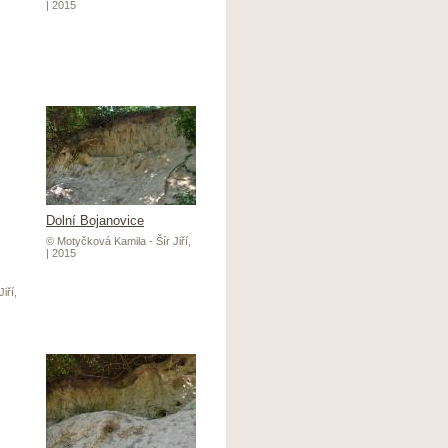
| 2015
Dolní Bojanovice
© Motyčková Kamila - Šír Jiří,
| 2015
iří,