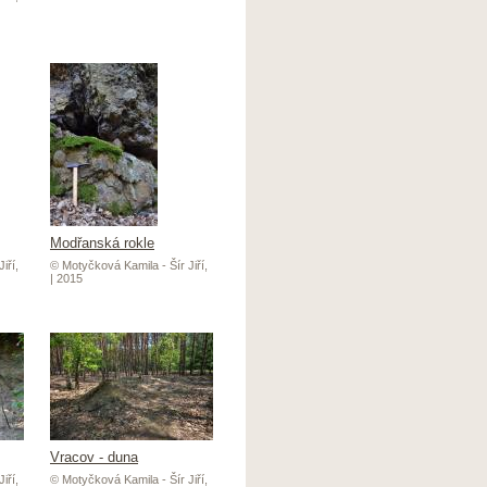
Modřanská rokle
iří,
© Motyčková Kamila - Šír Jiří,
| 2015
Vracov - duna
iří,
© Motyčková Kamila - Šír Jiří,