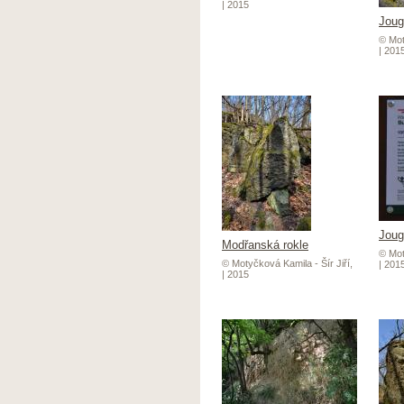
| 2015
Joug
© Mot
| 201
Joug
Modřanská rokle
© Mot
© Motyčková Kamila - Šír Jiří,
| 201
| 2015