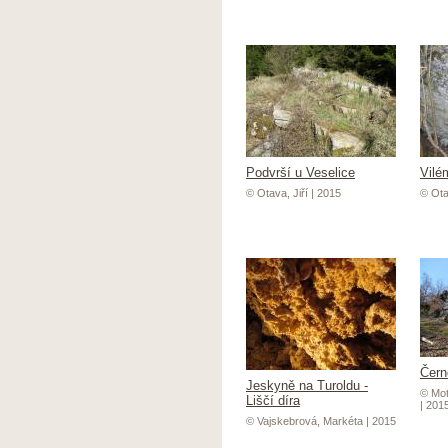
Podvrší u Veselice
Vilé
© Otava, Jiří | 2015
© Ota
Čern
Jeskyně na Turoldu -
© Mot
Liščí díra
| 201
© Vajskebrová, Markéta | 2015