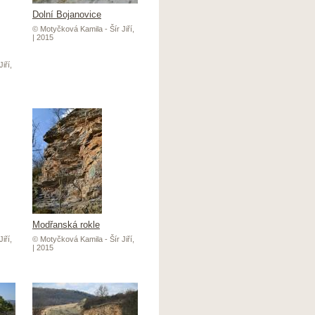
Dolní Bojanovice
© Motyčková Kamila - Šír Jiří,
| 2015
iří,
Modřanská rokle
iří,
© Motyčková Kamila - Šír Jiří,
| 2015