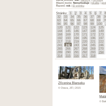
Hlavní motiv
:
Nerozhoduje
|
lokalita
|
geol
Řazení:
rok
|
ID snímku
Stránky:
1
2
3
4
5
6
7
32
33
34
35
36
37
38
3
63
64
65
66
67
68
69
7
94
95
96
97
98
99
100
120
121
122
123
124
125
144
145
146
147
148
149
168
169
170
171
172
173
192
193
194
195
196
197
217
218
219
220
221
222
241
242
243
244
245
246
265
266
267
268
269
270
289
290
291
292
293
294
314
315
316
317
318
Zřícenina Blanseku
© Otava, Jiří | 2015
Malá
© Bald