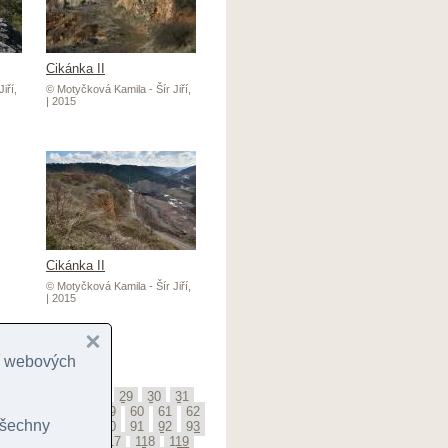
Cikánka II
iří,
© Motyčková Kamila - Šír Jiří,
| 2015
Cikánka II
© Motyčková Kamila - Šír Jiří,
| 2015
iří,
cí webových
25
26
27
28
29
30
31
5
56
57
58
59
60
61
62
 všechny
6
87
88
89
90
91
92
93
114
115
116
117
118
119