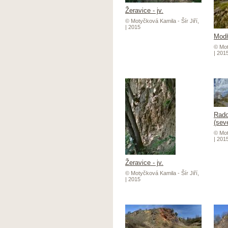
Žeravice - jv.
© Motyčková Kamila - Šír Jiří,
| 2015
Modř
© Mot
| 201
Rado
(sev
© Mot
| 201
Žeravice - jv.
© Motyčková Kamila - Šír Jiří,
| 2015