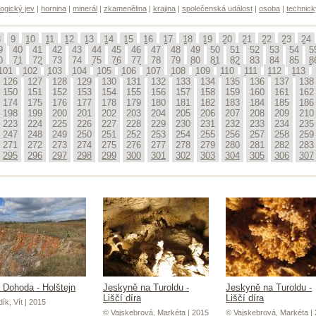
ogický jev
|
hornina
|
minerál
|
zkamenělina
|
krajina
|
společenská událost
|
osoba
|
technick
8
9
10
11
12
13
14
15
16
17
18
19
20
21
22
23
24
9
40
41
42
43
44
45
46
47
48
49
50
51
52
53
54
5
0
71
72
73
74
75
76
77
78
79
80
81
82
83
84
85
8
101
102
103
104
105
106
107
108
109
110
111
112
113
126
127
128
129
130
131
132
133
134
135
136
137
138
150
151
152
153
154
155
156
157
158
159
160
161
162
174
175
176
177
178
179
180
181
182
183
184
185
186
198
199
200
201
202
203
204
205
206
207
208
209
210
223
224
225
226
227
228
229
230
231
232
233
234
235
247
248
249
250
251
252
253
254
255
256
257
258
259
271
272
273
274
275
276
277
278
279
280
281
282
283
295
296
297
298
299
300
301
302
303
304
305
306
307
 Dohoda - Holštejn
Jeskyně na Turoldu -
Jeskyně na Turoldu -
Liščí díra
Liščí díra
ík, Vít | 2015
© Vajskebrová, Markéta | 2015
© Vajskebrová, Markéta |