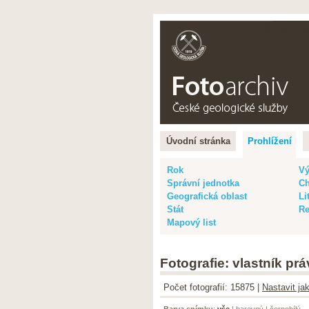
Čeština |
Eng
Úvodní stránka
Prohlížení
Rok
Vý
Správní jednotka
Ch
Geografická oblast
Li
Stát
Re
Mapový list
Fotografie: vlastník pr
Počet fotografií: 15875 |
Nastavit ja
Barva snímku
:
vše
|
barevný
|
černobílý