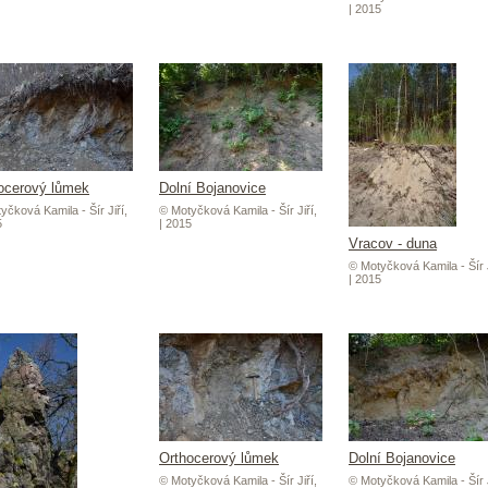
| 2015
ocerový lůmek
Dolní Bojanovice
yčková Kamila - Šír Jiří,
© Motyčková Kamila - Šír Jiří,
5
| 2015
Vracov - duna
© Motyčková Kamila - Šír J
| 2015
Orthocerový lůmek
Dolní Bojanovice
© Motyčková Kamila - Šír Jiří,
© Motyčková Kamila - Šír J