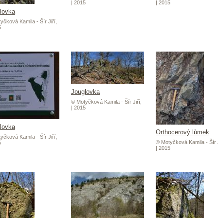
| 2015
| 2015
lovka
yčková Kamila - Šír Jiří,
5
Jouglovka
© Motyčková Kamila - Šír Jiří,
| 2015
lovka
Orthocerový lůmek
yčková Kamila - Šír Jiří,
© Motyčková Kamila - Šír J
5
| 2015