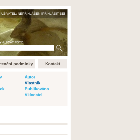
UŽIVATEL: NEPŘIHLÁŠEN [
PŘIHLÁSIT SE
]
YHLEDAT FOTO
cenční podmínky
Kontakt
v
Autor
Vlastník
vek
Publikováno
Vkladatel