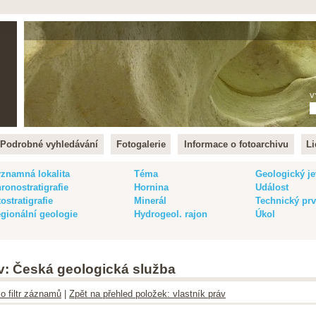
lish
V
Podrobné vyhledávání
Fotogalerie
Informace o fotoarchivu
Li
znamná lokalita
Téma
Geologický je
ronostratigrafie
Hornina
Událost
tostratigrafie
Minerál
Technický pr
gionální geologie
Hydrogeol. rajon
Úkol
áv: Česká geologická služba
ko filtr záznamů
|
Zpět na přehled položek: vlastník práv