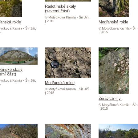
Radotínské skály
(severní část)
© Motyčková Kamila - Šír Jiří,
| 2015
anská rokle
Modřanská rokle
yčková Kamila - Šír Jiří,
© Motyčková Kamila - Šír J
5
| 2015
tínské skály
erní část)
yčková Kamila - Šír Jiří,
Modřanská rokle
5
© Motyčková Kamila - Šír Jiří,
| 2015
Žeravice - jv.
© Motyčková Kamila - Šír J
| 2015