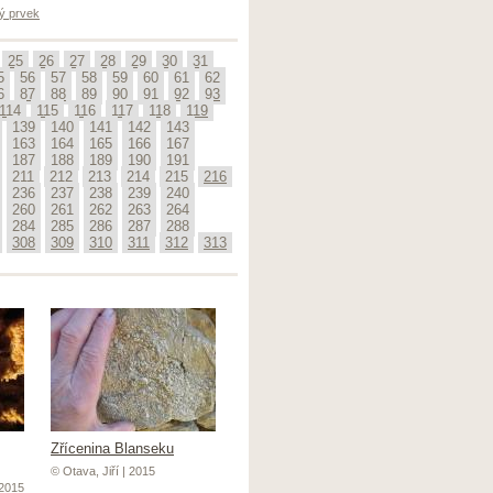
ý prvek
25
26
27
28
29
30
31
5
56
57
58
59
60
61
62
6
87
88
89
90
91
92
93
114
115
116
117
118
119
139
140
141
142
143
163
164
165
166
167
187
188
189
190
191
211
212
213
214
215
216
236
237
238
239
240
260
261
262
263
264
284
285
286
287
288
308
309
310
311
312
313
Zřícenina Blanseku
© Otava, Jiří | 2015
 2015