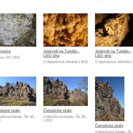
movice
Jeskyně na Turoldu -
Jeskyně na Turoldu -
Liščí díra
Liščí díra
va, Jiří | 2015
© Vajskebrová, Markéta | 2015
© Vajskebrová, Markéta |
olické skály
Černolické skály
yčková Kamila - Šír Jiří,
© Motyčková Kamila - Šír Jiří,
5
| 2015
Černolické skály
© Motyčková Kamila - Šír J