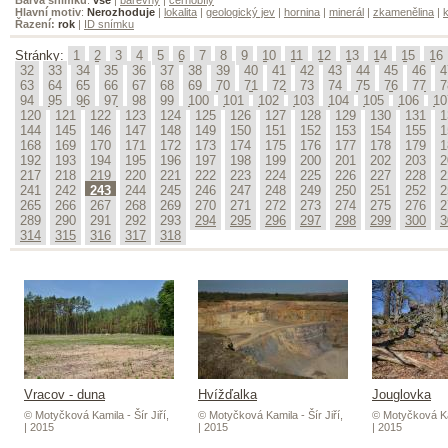
Hlavní motiv
:
Nerozhoduje
|
lokalita
|
geologický jev
|
hornina
|
minerál
|
zkamenělina
|
k
Řazení:
rok
|
ID snímku
Stránky:
1
2
3
4
5
6
7
8
9
10
11
12
13
14
15
16
32
33
34
35
36
37
38
39
40
41
42
43
44
45
46
4
63
64
65
66
67
68
69
70
71
72
73
74
75
76
77
7
94
95
96
97
98
99
100
101
102
103
104
105
106
10
120
121
122
123
124
125
126
127
128
129
130
131
1
144
145
146
147
148
149
150
151
152
153
154
155
1
168
169
170
171
172
173
174
175
176
177
178
179
1
192
193
194
195
196
197
198
199
200
201
202
203
2
217
218
219
220
221
222
223
224
225
226
227
228
2
241
242
243
244
245
246
247
248
249
250
251
252
2
265
266
267
268
269
270
271
272
273
274
275
276
2
289
290
291
292
293
294
295
296
297
298
299
300
3
314
315
316
317
318
Vracov - duna
Hvížďalka
Jouglovka
© Motyčková Kamila - Šír Jiří,
© Motyčková Kamila - Šír Jiří,
© Motyčková Kam
| 2015
| 2015
| 2015