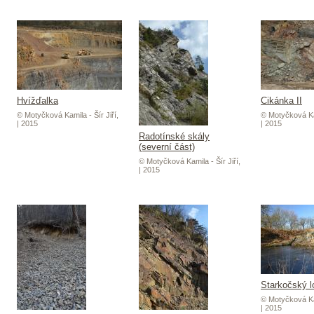
Hvížďalka
Cikánka II
© Motyčková Kamila - Šír Jiří,
© Motyčková Kam
| 2015
| 2015
Radotínské skály
(severní část)
© Motyčková Kamila - Šír Jiří,
| 2015
Starkočský 
© Motyčková Kam
| 2015