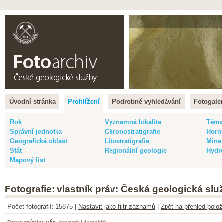
Čeština |
English
Úvodní stránka
Prohlížení
Podrobné vyhledávání
Fotogaler
Rok
Významná lokalita
Tém
Správní jednotka
Chronostratigrafie
Horn
Geografická oblast
Litostratigrafie
Mine
Stát
Regionální geologie
Hydr
Mapový list
Fotografie: vlastník práv: Česká geologická slu
Počet fotografií: 15875 |
Nastavit jako filtr záznamů
|
Zpět na přehled polož
Barva snímku
:
vše
|
barevný
|
černobílý