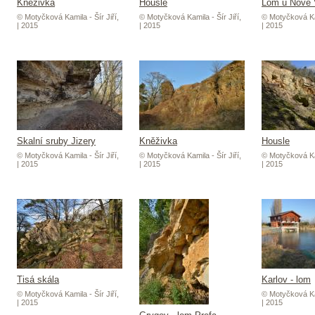
Kněživka
Housle
Lom u Nové 
© Motyčková Kamila - Šír Jiří,
© Motyčková Kamila - Šír Jiří,
© Motyčková Kam
| 2015
| 2015
| 2015
Skalní sruby Jizery
Kněživka
Housle
© Motyčková Kamila - Šír Jiří,
© Motyčková Kamila - Šír Jiří,
© Motyčková Kam
| 2015
| 2015
| 2015
Tisá skála
Karlov - lom
© Motyčková Kamila - Šír Jiří,
© Motyčková Kam
| 2015
| 2015