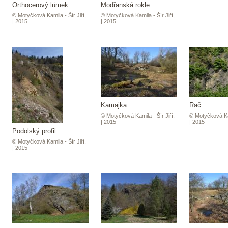
Orthocerový lůmek
Modřanská rokle
© Motyčková Kamila - Šír Jiří,
© Motyčková Kamila - Šír Jiří,
| 2015
| 2015
Kamajka
Rač
© Motyčková Kamila - Šír Jiří,
© Motyčková Kam
| 2015
| 2015
Podolský profil
© Motyčková Kamila - Šír Jiří,
| 2015