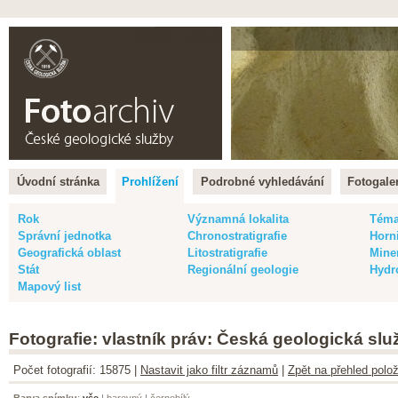
Čeština |
English
Úvodní stránka
Prohlížení
Podrobné vyhledávání
Fotogaler
Rok
Významná lokalita
Tém
Správní jednotka
Chronostratigrafie
Horn
Geografická oblast
Litostratigrafie
Mine
Stát
Regionální geologie
Hydr
Mapový list
Fotografie: vlastník práv: Česká geologická slu
Počet fotografií: 15875 |
Nastavit jako filtr záznamů
|
Zpět na přehled polož
Barva snímku
:
vše
|
barevný
|
černobílý