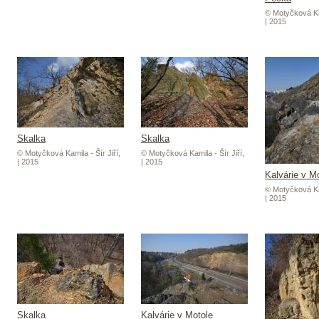
© Motyčková Kam
| 2015
Skalka
Skalka
© Motyčková Kamila - Šír Jiří,
© Motyčková Kamila - Šír Jiří,
| 2015
| 2015
Kalvárie v M
© Motyčková Kam
| 2015
Skalka
Kalvárie v Motole