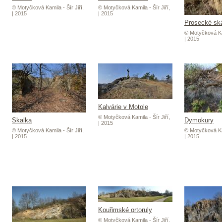
© Motyčková Kamila - Šír Jiří,
© Motyčková Kamila - Šír Jiří,
| 2015
| 2015
Prosecké sk
© Motyčková Kam
| 2015
Kalvárie v Motole
© Motyčková Kamila - Šír Jiří,
Skalka
Dymokury
| 2015
© Motyčková Kamila - Šír Jiří,
© Motyčková Kam
| 2015
| 2015
Kouřimské ortoruly
© Motyčková Kamila - Šír Jiří,