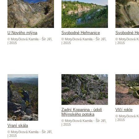
U Nového mlýna
Svobodné Heřmanice
Svobodné He
© Motyčková Kamila - Šír Jiří,
© Motyčková Kamila - Šír Jiří,
© Motyčková Kam
| 2015
| 2015
| 2015
Zadní Kopanina - údolí
Vlčí rokle
Mlýnského potoka
© Motyčková Kam
| 2015
© Motyčková Kamila - Šír Jiří,
| 2015
Vraní skála
© Motyčková Kamila - Šír Jiří,
| 2015