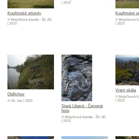
| 2015
Kouřimské ortoruly
Kouřimské or
© Motyčková Kamila - Šír Jiří,
© Motyčková Kam
| 2015
| 2015
Vraní skála
Oldřichov
© Motyčková Kam
| 2015
© Vít, Jan | 2015
Stará Libavá - Červená
hora
© Motyčková Kamila - Šír Jiří,
| 2015