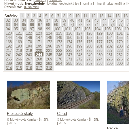
Hlavní motiv
:
Nerozhoduje
|
lokalita
|
geologický jev
|
hornina
|
minerál
|
zkamenělina
|
k
Řazení:
rok
|
ID snímku
Stránky:
1
2
3
4
5
6
7
8
9
10
11
12
13
14
15
16
32
33
34
35
36
37
38
39
40
41
42
43
44
45
46
4
63
64
65
66
67
68
69
70
71
72
73
74
75
76
77
7
94
95
96
97
98
99
100
101
102
103
104
105
106
10
120
121
122
123
124
125
126
127
128
129
130
131
1
144
145
146
147
148
149
150
151
152
153
154
155
1
168
169
170
171
172
173
174
175
176
177
178
179
1
192
193
194
195
196
197
198
199
200
201
202
203
2
217
218
219
220
221
222
223
224
225
226
227
228
2
241
242
243
244
245
246
247
248
249
250
251
252
2
265
266
267
268
269
270
271
272
273
274
275
276
2
289
290
291
292
293
294
295
296
297
298
299
300
3
314
315
316
317
318
Prosecké skály
Ctirad
© Motyčková Kamila - Šír Jiří,
© Motyčková Kamila - Šír Jiří,
| 2015
| 2015
Pecka