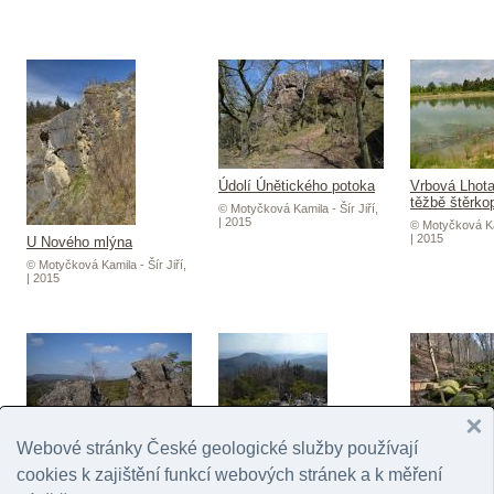
Údolí Únětického potoka
Vrbová Lhota
těžbě štěrko
© Motyčková Kamila - Šír Jiří,
| 2015
© Motyčková Kam
| 2015
U Nového mlýna
© Motyčková Kamila - Šír Jiří,
| 2015
Webové stránky České geologické služby používají
Vraní skála
Vlčí rokle
cookies k zajištění funkcí webových stránek a k měření
© Motyčková Kamila - Šír Jiří,
© Motyčková Kam