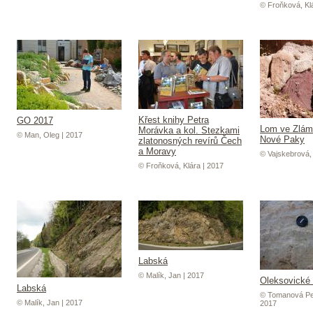
© Froňková, Kl
Křest knihy Petra
GO 2017
Lom ve Zlám
Morávka a kol. Stezkami
© Man, Oleg | 2017
Nové Paky
zlatonosných revírů Čech
a Moravy
© Vajskebrová,
© Froňková, Klára | 2017
Labská
© Malík, Jan | 2017
Oleksovické 
Labská
© Tomanová Pet
© Malík, Jan | 2017
2017