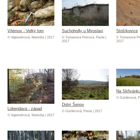
Vilémov - Velký lom
Suchohrdly u Miroslavi
Stošíkovice
© Vajskebrová, Markéta | 2017
© Tomanová Petrová, Pavla |
© Tomanová Pet
2017
2017
Na Skřivánk
© Gürtlerová, P
Dolní Šenov
Lobendava - západ
© Gürtlerová, Pavla | 2017
© Vajskebrová, Markéta | 2017