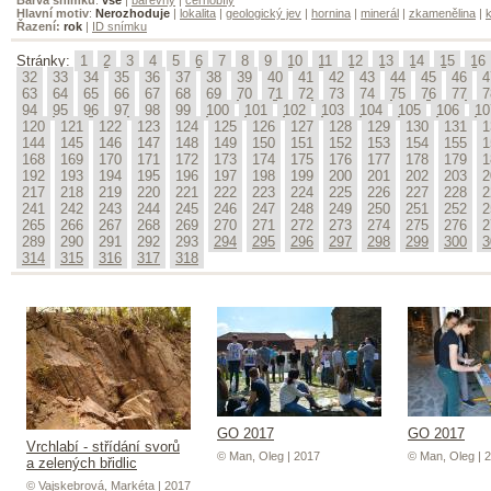
Hlavní motiv
:
Nerozhoduje
|
lokalita
|
geologický jev
|
hornina
|
minerál
|
zkamenělina
|
k
Řazení:
rok
|
ID snímku
Stránky:
1
2
3
4
5
6
7
8
9
10
11
12
13
14
15
16
32
33
34
35
36
37
38
39
40
41
42
43
44
45
46
4
63
64
65
66
67
68
69
70
71
72
73
74
75
76
77
7
94
95
96
97
98
99
100
101
102
103
104
105
106
10
120
121
122
123
124
125
126
127
128
129
130
131
1
144
145
146
147
148
149
150
151
152
153
154
155
1
168
169
170
171
172
173
174
175
176
177
178
179
1
192
193
194
195
196
197
198
199
200
201
202
203
2
217
218
219
220
221
222
223
224
225
226
227
228
2
241
242
243
244
245
246
247
248
249
250
251
252
2
265
266
267
268
269
270
271
272
273
274
275
276
2
289
290
291
292
293
294
295
296
297
298
299
300
3
314
315
316
317
318
GO 2017
GO 2017
Vrchlabí - střídání svorů
© Man, Oleg | 2017
© Man, Oleg | 
a zelených břidlic
© Vajskebrová, Markéta | 2017