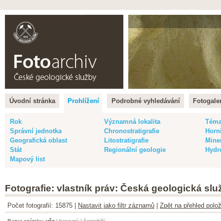
Čeština |
English
Úvodní stránka
Prohlížení
Podrobné vyhledávání
Fotogaler
Rok
Významná lokalita
Tém
Správní jednotka
Chronostratigrafie
Horn
Geografická oblast
Litostratigrafie
Mine
Stát
Regionální geologie
Hydr
Mapový list
Fotografie: vlastník práv: Česká geologická slu
Počet fotografií: 15875 |
Nastavit jako filtr záznamů
|
Zpět na přehled polož
Barva snímku
:
vše
|
barevný
|
černobílý