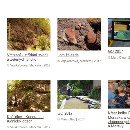
GO 2017
Vrchlabí - střídání svorů
Lom Hvězda
© Man, Oleg | 
a zelených břidlic
© Vajskebrová, Markéta | 2017
© Vajskebrová, Markéta | 2017
Křest knihy 
GO 2017
Košťálov - Kundratice,
Morávka a ko
© Man, Oleg | 2017
rudnický obzor
zlatonosných
a Moravy
© Vajskebrová, Markéta | 2017