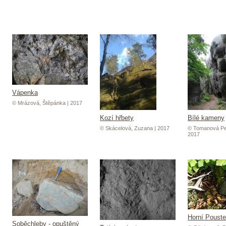
Vápenka
© Mrázová, Štěpánka | 2017
Kozí hřbety
Bílé kameny
© Skácelová, Zuzana | 2017
© Tomanová Pet
2017
Horní Poust
Soběchleby - opuštěný