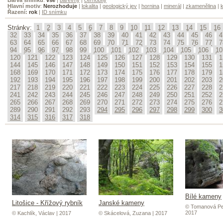
Hlavní motiv
:
Nerozhoduje
|
lokalita
|
geologický jev
|
hornina
|
minerál
|
zkamenělina
|
k
Řazení:
rok
|
ID snímku
Stránky:
1
2
3
4
5
6
7
8
9
10
11
12
13
14
15
16
32
33
34
35
36
37
38
39
40
41
42
43
44
45
46
4
63
64
65
66
67
68
69
70
71
72
73
74
75
76
77
7
94
95
96
97
98
99
100
101
102
103
104
105
106
10
120
121
122
123
124
125
126
127
128
129
130
131
1
144
145
146
147
148
149
150
151
152
153
154
155
1
168
169
170
171
172
173
174
175
176
177
178
179
1
192
193
194
195
196
197
198
199
200
201
202
203
2
217
218
219
220
221
222
223
224
225
226
227
228
2
241
242
243
244
245
246
247
248
249
250
251
252
2
265
266
267
268
269
270
271
272
273
274
275
276
2
289
290
291
292
293
294
295
296
297
298
299
300
3
314
315
316
317
318
Bílé kameny
Litošice - Křížový rybník
Janské kameny
© Tomanová Pet
2017
© Kachlík, Václav | 2017
© Skácelová, Zuzana | 2017