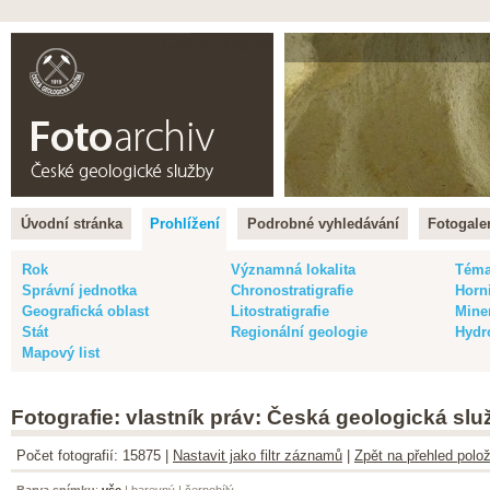
Čeština |
English
Úvodní stránka
Prohlížení
Podrobné vyhledávání
Fotogaler
Rok
Významná lokalita
Tém
Správní jednotka
Chronostratigrafie
Horn
Geografická oblast
Litostratigrafie
Mine
Stát
Regionální geologie
Hydr
Mapový list
Fotografie: vlastník práv: Česká geologická slu
Počet fotografií: 15875 |
Nastavit jako filtr záznamů
|
Zpět na přehled polož
Barva snímku
:
vše
|
barevný
|
černobílý