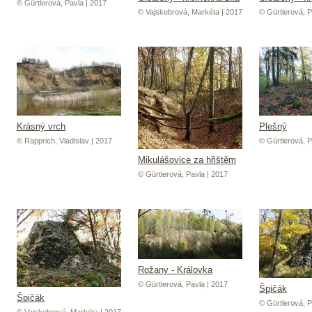
© Gürtlerová, Pavla | 2017
© Vajskebrová, Markéta | 2017
© Gürtlerová, P
Krásný vrch
Plešný
© Rapprich, Vladislav | 2017
© Gürtlerová, P
Mikulášovice za hřištěm
© Gürtlerová, Pavla | 2017
Rožany - Královka
© Gürtlerová, Pavla | 2017
Špičák
Špičák
© Gürtlerová, P
© Vajskebrová, Markéta | 2017