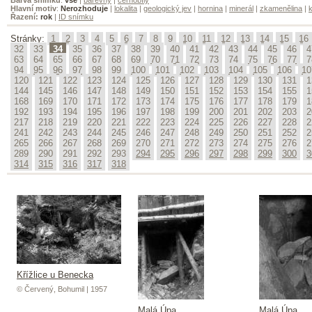
Hlavní motiv
:
Nerozhoduje
|
lokalita
|
geologický jev
|
hornina
|
minerál
|
zkamenělina
|
k
Řazení:
rok
|
ID snímku
Stránky:
1
2
3
4
5
6
7
8
9
10
11
12
13
14
15
16
32
33
34
35
36
37
38
39
40
41
42
43
44
45
46
4
63
64
65
66
67
68
69
70
71
72
73
74
75
76
77
7
94
95
96
97
98
99
100
101
102
103
104
105
106
10
120
121
122
123
124
125
126
127
128
129
130
131
1
144
145
146
147
148
149
150
151
152
153
154
155
1
168
169
170
171
172
173
174
175
176
177
178
179
1
192
193
194
195
196
197
198
199
200
201
202
203
2
217
218
219
220
221
222
223
224
225
226
227
228
2
241
242
243
244
245
246
247
248
249
250
251
252
2
265
266
267
268
269
270
271
272
273
274
275
276
2
289
290
291
292
293
294
295
296
297
298
299
300
3
314
315
316
317
318
Křížlice u Benecka
© Červený, Bohumil | 1957
Malá Úpa
Malá Úpa