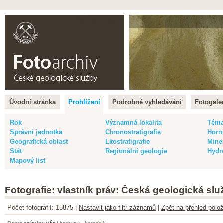
Čeština |
English
Úvodní stránka
Prohlížení
Podrobné vyhledávání
Fotogaler
Rok
Významná lokalita
Tém
Správní jednotka
Chronostratigrafie
Horn
Geografická oblast
Litostratigrafie
Mine
Stát
Regionální geologie
Hydr
Mapový list
Fotografie: vlastník práv: Česká geologická slu
Počet fotografií: 15875 |
Nastavit jako filtr záznamů
|
Zpět na přehled polož
Barva snímku
:
vše
|
barevný
|
černobílý