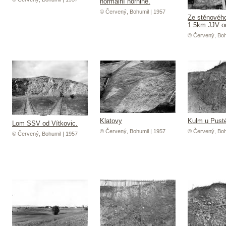
normální hornině.
© Červený, Bohumil | 1957
Ze stěnovéh
1.5km JJV o
© Červený, Boh
Klatovy
Kulm u Pust
Lom SSV od Vítkovic.
© Červený, Bohumil | 1957
© Červený, Boh
© Červený, Bohumil | 1957