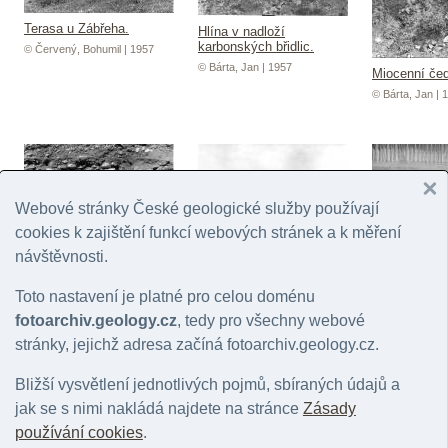
Terasa u Zábřeha.
Hlína v nadloží
karbonských břidlic.
© Červený, Bohumil | 1957
© Bárta, Jan | 1957
Miocenní čed
© Bárta, Jan | 
Webové stránky České geologické služby používají
cookies k zajištění funkcí webových stránek a k měření
návštěvnosti.
Terasové štěrky.
Morfologie u obce.
Větrací průd
pece.
© Červený, Bohumil | 1957
© Červený, Bohumil | 1957
Toto nastavení je platné pro celou doménu
© Bárta, Jan | 
fotoarchiv.geology.cz
, tedy pro všechny webové
stránky, jejichž adresa začíná fotoarchiv.geology.cz.
Stránky:
1
2
3
4
5
6
7
8
9
10
11
12
13
14
15
16
32
33
34
35
36
37
38
39
40
41
42
43
44
45
46
4
63
64
65
66
67
68
69
70
71
72
73
74
75
76
77
7
Bližší vysvětlení jednotlivých pojmů, sbíraných údajů a
94
95
96
97
98
99
100
101
102
103
104
105
106
10
jak se s nimi nakládá najdete na stránce
Zásady
120
121
122
123
124
125
126
127
128
129
130
131
1
144
145
146
147
148
149
150
151
152
153
154
155
1
používání cookies
.
168
169
170
171
172
173
174
175
176
177
178
179
1