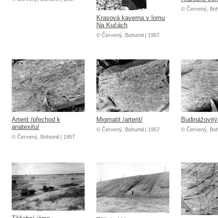
© Červený, Boh
Krasová kaverna v lomu
Na Kučách
© Červený, Bohumil | 1957
Arterit /přechod k
Migmatit /arterit/
Budinážovitý
anatexitu/
© Červený, Bohumil | 1957
© Červený, Boh
© Červený, Bohumil | 1957