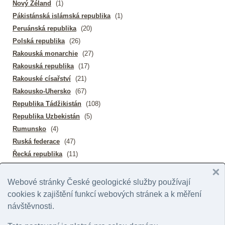
Nový Zéland
(1)
Pákistánská islámská republika
(1)
Peruánská republika
(20)
Polská republika
(26)
Rakouská monarchie
(27)
Rakouská republika
(17)
Rakouské císařství
(21)
Rakousko-Uhersko
(67)
Republika Tádžikistán
(108)
Republika Uzbekistán
(5)
Rumunsko
(4)
Ruská federace
(47)
Řecká republika
(11)
Salvadorská republika
(5)
Senegalská republika
(49)
Webové stránky České geologické služby používají
Slovenská republika
(427)
cookies k zajištění funkcí webových stránek a k měření
Slovinská republika
(3)
návštěvnosti.
Spojené království Velké Británie a Severního Irska
(34)