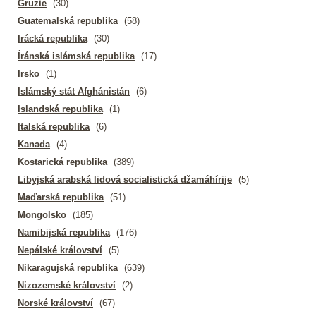
Gruzie
(30)
Guatemalská republika
(58)
Irácká republika
(30)
Íránská islámská republika
(17)
Irsko
(1)
Islámský stát Afghánistán
(6)
Islandská republika
(1)
Italská republika
(6)
Kanada
(4)
Kostarická republika
(389)
Libyjská arabská lidová socialistická džamáhírije
(5)
Maďarská republika
(51)
Mongolsko
(185)
Namibijská republika
(176)
Nepálské království
(5)
Nikaragujská republika
(639)
Nizozemské království
(2)
Norské království
(67)