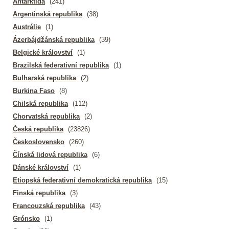
Antarktida
(241)
Argentinská republika
(38)
Austrálie
(1)
Ázerbájdžánská republika
(39)
Belgické království
(1)
Brazilská federativní republika
(1)
Bulharská republika
(2)
Burkina Faso
(8)
Chilská republika
(112)
Chorvatská republika
(2)
Česká republika
(23826)
Československo
(260)
Čínská lidová republika
(6)
Dánské království
(1)
Etiopská federativní demokratická republika
(15)
Finská republika
(3)
Francouzská republika
(43)
Grónsko
(1)