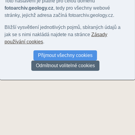
Toto nastavení je platné pro celou doménu
Spojené státy americké
(21)
fotoarchiv.geology.cz
, tedy pro všechny webové
Spolková republika Německo
(87)
stránky, jejichž adresa začíná fotoarchiv.geology.cz.
Svazová republika Jugoslávie
(21)
Syrská arabská republika
(1)
Bližší vysvětlení jednotlivých pojmů, sbíraných údajů a
Španělské království
(53)
jak se s nimi nakládá najdete na stránce
Zásady
Švédské království
(6)
používání cookies
.
Švýcarská konfederace
(17)
Přijmout všechny cookies
Ugandská republika
(83)
Zambijská republika
(40)
Odmítnout volitelné cookies
Západní Sahara
(1)