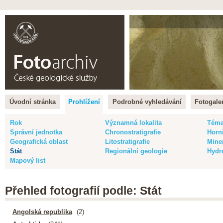
Čeština |
English
Úvodní stránka
Prohlížení
Podrobné vyhledávání
Fotogaler
Rok
Významná lokalita
Tém
Správní jednotka
Chronostratigrafie
Horn
Geografická oblast
Litostratigrafie
Mine
Stát
Regionální geologie
Hydr
Mapový list
Přehled fotografií podle: Stát
Angolská republika
(2)