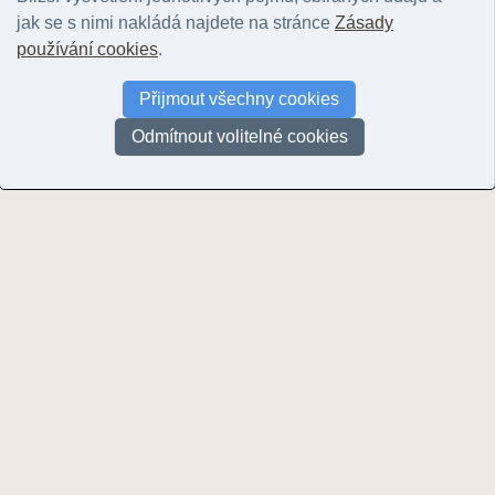
jak se s nimi nakládá najdete na stránce
Zásady
A
používání cookies
.
Adamovič, Jiří
(14)
Přijmout všechny cookies
Aichler, Jaroslav
(13)
Anon,
(5)
Odmítnout volitelné cookies
Archiv Geoparku Železné hory
(220)