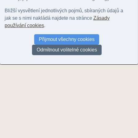
kaledonské stáří vyvřelin
(1)
kenozoikum
(3527)
[
Rozbalit ▸
]
Bližší vysvětlení jednotlivých pojmů, sbíraných údajů a
mezozoikum
(2296)
[
Rozbalit ▸
]
jak se s nimi nakládá najdete na stránce
Zásady
neznámé stáří
(18)
používání cookies
.
paleozoikum
(4992)
[
Rozbalit ▸
]
Přijmout všechny cookies
paleozoikum až proterozoikum
(523)
proterozoikum
(1569)
[
Rozbalit ▸
]
Odmítnout volitelné cookies
variské stáří vyvřelin
(855)