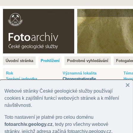
Čeština |
English
Úvodní stránka
Prohlížení
Podrobné vyhledávání
Fotogaler
Rok
Významná lokalita
Tém
Správní jednotka
Chronostratigrafie
Horn
Geografická oblast
Litostratigrafie
Mine
Stát
Regionální geologie
Hydr
Webové stránky České geologické služby používají
Mapový list
cookies k zajištění funkcí webových stránek a k měření
návštěvnosti.
Přehled fotografií podle: Chronostratigr
Toto nastavení je platné pro celou doménu
fotoarchiv.geology.cz
, tedy pro všechny webové
kadomské stáří vyvřelin
(214)
stránky, jejichž adresa začíná fotoarchiv.geology.cz.