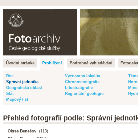
Čeština |
English
Úvodní stránka
Prohlížení
Podrobné vyhledávání
Fotogaler
Rok
Významná lokalita
Tém
Správní jednotka
Chronostratigrafie
Horn
Geografická oblast
Litostratigrafie
Mine
Stát
Regionální geologie
Hydr
Mapový list
Přehled fotografií podle: Správní jednot
Okres Benešov
(113)