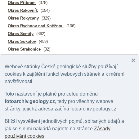
Okres Příbram
(378)
Okres Rakovník
(154)
Okres Rokycany
(329)
Okres Rychnov nad Kněžnou
(106)
Okres Semily
(362)
Okres Sokolov
(459)
Okres Strakonice
(32)
Okres Svitavy
(114)
Okres Šumperk
(96)
Webové stránky České geologické služby používají
Okres Tábor
(40)
cookies k zajištění funkcí webových stránek a k měření
Okres Tachov
(51)
návštěvnosti.
Okres Teplice
(161)
Toto nastavení je platné pro celou doménu
Okres Trutnov
(478)
fotoarchiv.geology.cz
, tedy pro všechny webové
Okres Třebíč
(42)
stránky, jejichž adresa začíná fotoarchiv.geology.cz.
Okres Uherské Hradiště
(59)
Okres Ústí nad Labem
(145)
Bližší vysvětlení jednotlivých pojmů, sbíraných údajů a
Okres Ústí nad Orlicí
(73)
jak se s nimi nakládá najdete na stránce
Zásady
Okres Vsetín
(146)
používání cookies
.