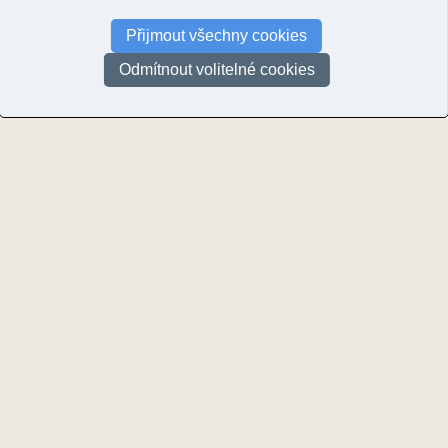
Okres Vyškov
(17)
Přijmout všechny cookies
Okres Zlín
(12)
Okres Znojmo
(136)
Odmítnout volitelné cookies
Okres Žďár nad Sázavou
(221)